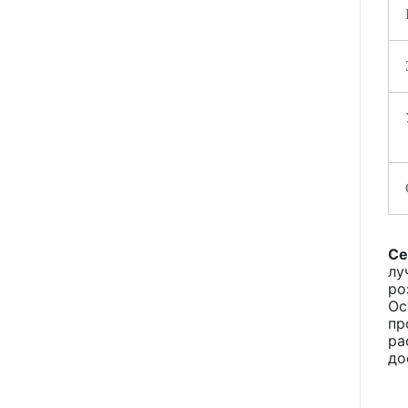
Се
лу
ро
Ос
пр
ра
до