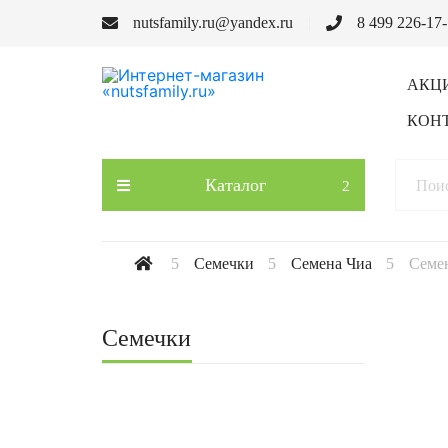
nutsfamily.ru@yandex.ru
8 499 226-17
АКЦ
КОН
Каталог
Семечки
Семена Чиа
Семен
Семечки