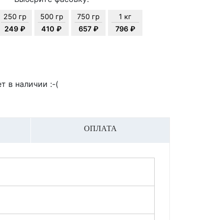
250 гр
500 гр
750 гр
1 кг
249 ₽
410 ₽
657 ₽
796 ₽
т в наличии :-(
ОПЛАТА