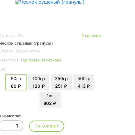
Артикул: 154
В наличии
Чеснок сушеный (гранулы)
Страна: Таджикистан
Категория:
Приправа из чеснока
Вес:
50гр
100гр
250гр
500гр
80 ₽
120 ₽
251 ₽
413 ₽
1кг
802 ₽
Количество:
В КОРЗИНУ