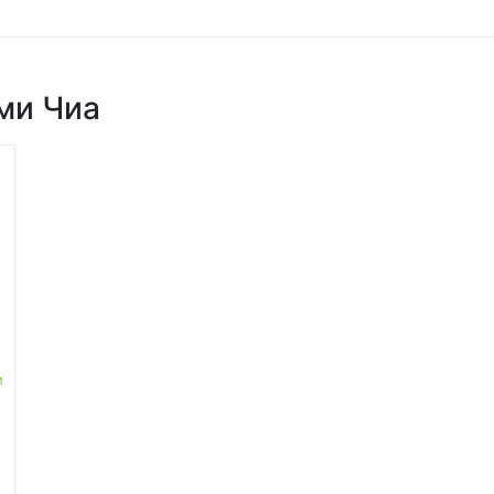
ми Чиа
и