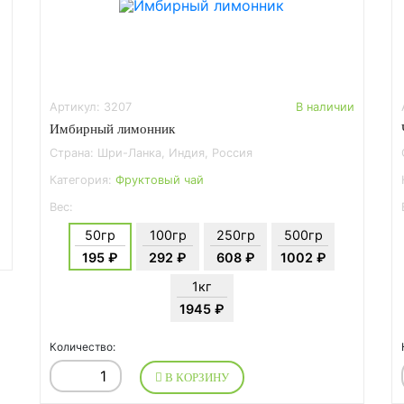
Артикул: 3207
В наличии
Имбирный лимонник
Страна: Шри-Ланка, Индия, Россия
Категория:
Фруктовый чай
Вес:
50гр
100гр
250гр
500гр
195 ₽
292 ₽
608 ₽
1002 ₽
1кг
1945 ₽
Количество:
В КОРЗИНУ