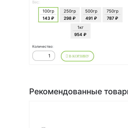
Вес:
100гр
250гр
500гр
750гр
143 ₽
298 ₽
491 ₽
787 ₽
1кг
954 ₽
Количество:
В КОРЗИНУ
Рекомендованные това