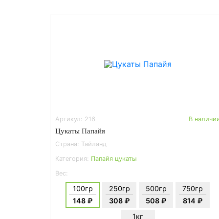
Артикул: 216
В наличи
Цукаты Папайя
Страна: Тайланд
Категория:
Папайя цукаты
Вес:
100гр
250гр
500гр
750гр
148 ₽
308 ₽
508 ₽
814 ₽
1кг