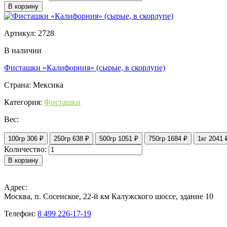
В корзину
Артикул: 2728
В наличии
Фисташки «Калифорния» (сырые, в скорлупе)
Страна: Мексика
Категория:
Фисташки
Вес:
100гр
306 ₽
250гр
638 ₽
500гр
1051 ₽
750гр
1684 ₽
1кг
2041 
Количество:
В корзину
Адрес:
Москва, п. Сосенское, 22-й км Калужского шоссе, здание 10
Телефон:
8 499 226-17-19