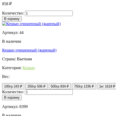
858 ₽
Количество:
В корзину
Артикул: 44
В наличии
Кешью очищенный (жареный)
Страна: Вьетнам
Категория:
Кешью
Вес:
100гр
243 ₽
250гр
506 ₽
500гр
834 ₽
750гр
1336 ₽
1кг
1619 ₽
Количество:
В корзину
Артикул: 8399
В наличии