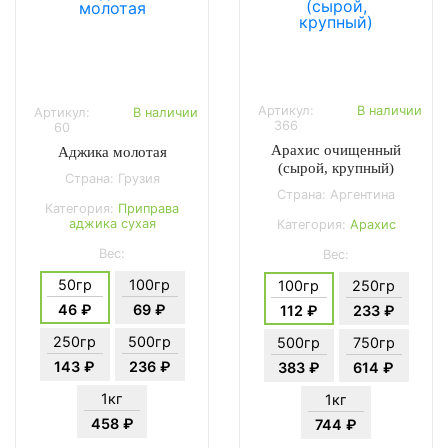
Артикул:
В наличии
Артикул:
В наличии
366
60
Арахис очищенный
Аджика молотая
(сырой, крупный)
Страна: Грузия
Страна: Аргентина
Категория:
Приправа
аджика сухая
Категория:
Арахис
Вес:
Вес:
50гр
100гр
100гр
250гр
46 ₽
69 ₽
112 ₽
233 ₽
250гр
500гр
500гр
750гр
143 ₽
236 ₽
383 ₽
614 ₽
1кг
1кг
458 ₽
744 ₽