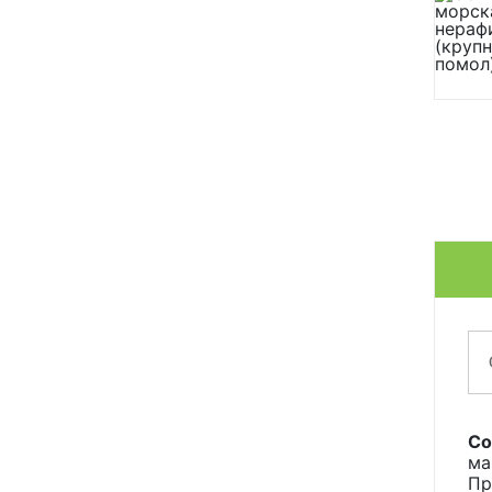
Со
ма
Пр