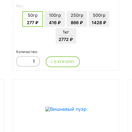
Вес:
50гр
100гр
250гр
500гр
277 ₽
416 ₽
866 ₽
1428 ₽
1кг
2772 ₽
Количество:
В КОРЗИНУ