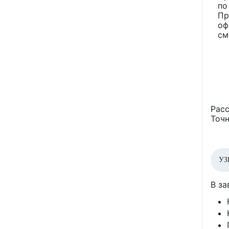
по
Пр
оф
см
Расс
Точн
УЗ
В за