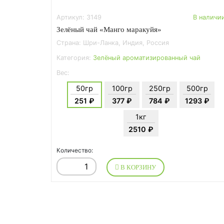
Артикул: 3149
В наличи
Зелёный чай «Манго маракуйя»
Страна: Шри-Ланка, Индия, Россия
Категория:
Зелёный ароматизированный чай
Вес:
50гр
100гр
250гр
500гр
251 ₽
377 ₽
784 ₽
1293 ₽
1кг
2510 ₽
Количество:
В КОРЗИНУ