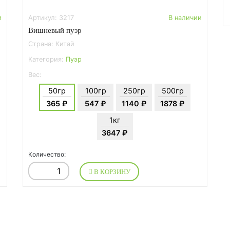
и
Артикул: 3217
В наличии
Вишневый пуэр
Страна: Китай
Категория:
Пуэр
Вес:
50гр
100гр
250гр
500гр
365 ₽
547 ₽
1140 ₽
1878 ₽
1кг
3647 ₽
Количество:
В КОРЗИНУ