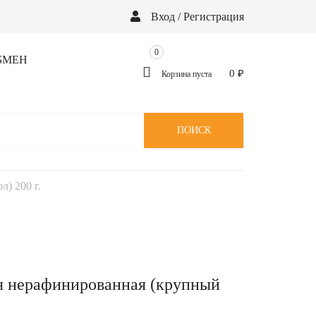
Вход / Регистрация
0
БМЕН
0
₽
Корзина пуста
ПОИСК
) 200 г.
я нерафинированная (крупный