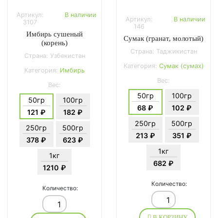
Артикул:
В наличии
Артикул:
В наличии
3107
146
Имбирь сушеный
Сумак (гранат, молотый)
(корень)
Страна: Таджикистан
Страна: Узбекистан
Категория:
Сумак (сумах)
Категория:
Имбирь
Вес:
Вес:
50гр
100гр
50гр
100гр
68 ₽
102 ₽
121 ₽
182 ₽
250гр
500гр
250гр
500гр
213 ₽
351 ₽
378 ₽
623 ₽
1кг
1кг
682 ₽
1210 ₽
Количество:
Количество:
В КОРЗИНУ