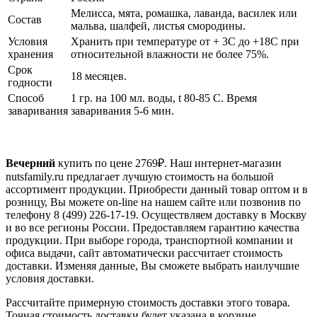
Мелисса, мята, ромашка, лаванда, василек или
Состав
мальва, шалфей, листья смородины.
Условия
Хранить при температуре от + 3С до +18С при
хранения
относительной влажности не более 75%.
Срок
18 месяцев.
годности
Способ
1 гр. на 100 мл. воды, t 80-85 C. Время
заваривания
заваривания 5-6 мин.
Вечерний
купить по цене
2769
₽. Наш интернет-магазин
nutsfamily.ru предлагает лучшую стоимость на большой
ассортимент продукции. Приобрести данный товар оптом и в
розницу, Вы можете on-line на нашем сайте или позвонив по
телефону 8 (499) 226-17-19. Осуществляем доставку в Москву
и во все регионы России. Предоставляем гарантию качества
продукции. При выборе города, транспортной компании и
офиса выдачи, сайт автоматически рассчитает стоимость
доставки. Изменяя данные, Вы сможете выбрать наилучшие
условия доставки.
Рассчитайте примерную стоимость доставки этого товара.
Точная стоимость доставки будет указана в корзине.