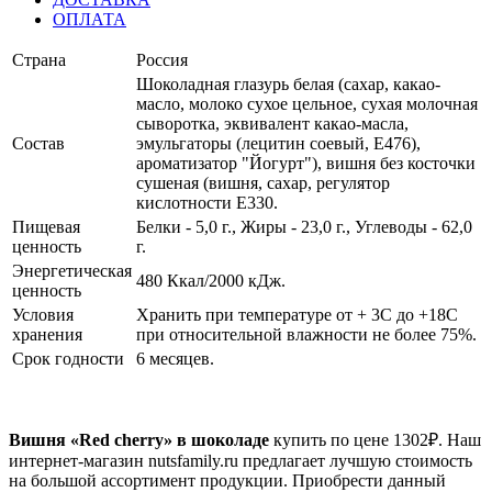
ОПЛАТА
Страна
Россия
Шоколадная глазурь белая (cахар, какао-
масло, молоко сухое цельное, сухая молочная
сыворотка, эквивалент какао-масла,
Состав
эмульгаторы (лецитин соевый, Е476),
ароматизатор "Йогурт"), вишня без косточки
сушеная (вишня, сахар, регулятор
кислотности Е330.
Пищевая
Белки - 5,0 г., Жиры - 23,0 г., Углеводы - 62,0
ценность
г.
Энергетическая
480 Ккал/2000 кДж.
ценность
Условия
Хранить при температуре от + 3С до +18С
хранения
при относительной влажности не более 75%.
Срок годности
6 месяцев.
Вишня «Red cherry» в шоколаде
купить по цене
1302
₽. Наш
интернет-магазин nutsfamily.ru предлагает лучшую стоимость
на большой ассортимент продукции. Приобрести данный