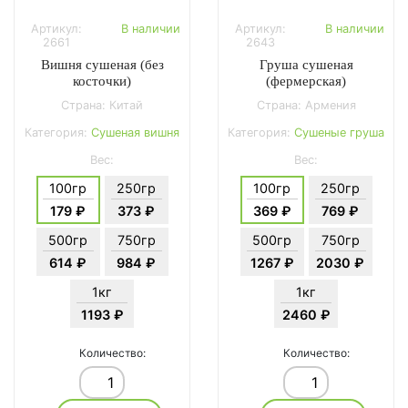
Артикул:
В наличии
Артикул:
В наличии
2661
2643
Вишня сушеная (без
Груша сушеная
косточки)
(фермерская)
Страна: Китай
Страна: Армения
Категория:
Сушеная вишня
Категория:
Сушеные груша
Вес:
Вес:
100гр
250гр
100гр
250гр
179 ₽
373 ₽
369 ₽
769 ₽
500гр
750гр
500гр
750гр
614 ₽
984 ₽
1267 ₽
2030 ₽
1кг
1кг
1193 ₽
2460 ₽
Количество:
Количество: