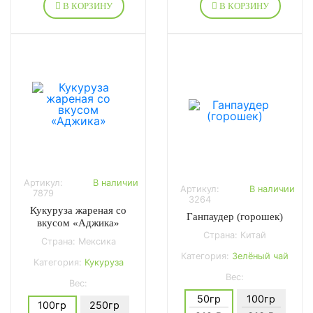
В КОРЗИНУ
В КОРЗИНУ
Артикул:
В наличии
Артикул:
В наличии
7879
3264
Кукуруза жареная со
Ганпаудер (горошек)
вкусом «Аджика»
Страна: Китай
Страна: Мексика
Категория:
Зелёный чай
Категория:
Кукуруза
Вес:
Вес:
50гр
100гр
100гр
250гр