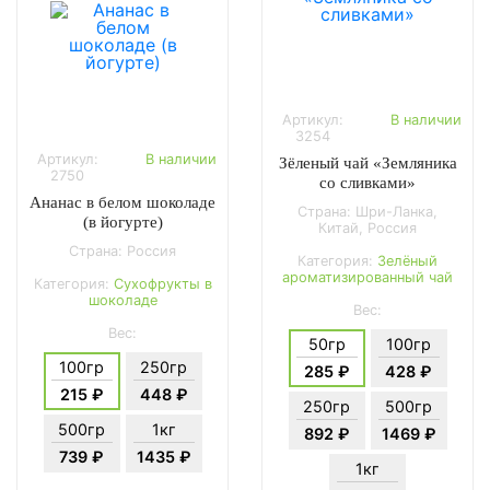
Артикул:
В наличии
3254
Артикул:
В наличии
Зёленый чай «Земляника
2750
со сливками»
Ананас в белом шоколаде
Страна: Шри-Ланка,
(в йогурте)
Китай, Россия
Страна: Россия
Категория:
Зелёный
ароматизированный чай
Категория:
Сухофрукты в
шоколаде
Вес:
Вес:
50гр
100гр
100гр
250гр
285 ₽
428 ₽
215 ₽
448 ₽
250гр
500гр
500гр
1кг
892 ₽
1469 ₽
739 ₽
1435 ₽
1кг