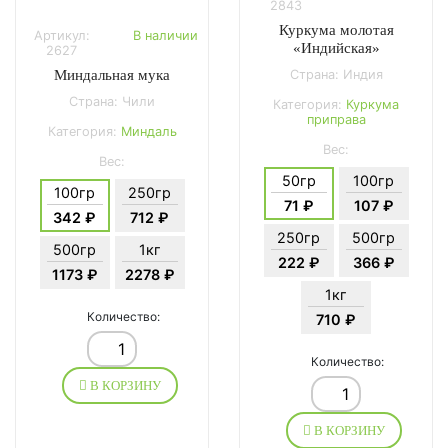
2843
Куркума молотая
Артикул:
В наличии
«Индийская»
2627
Миндальная мука
Страна: Индия
Страна: Чили
Категория:
Куркума
приправа
Категория:
Миндаль
Вес:
Вес:
50гр
100гр
100гр
250гр
71 ₽
107 ₽
342 ₽
712 ₽
250гр
500гр
500гр
1кг
222 ₽
366 ₽
1173 ₽
2278 ₽
1кг
Количество:
710 ₽
Количество:
В КОРЗИНУ
В КОРЗИНУ