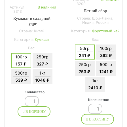
3209
Артикул:
В наличии
Летний сбор
3313
Кумкват в сахарной
Страна: Шри-Ланка,
Индия, Россия
пудре
Страна: Китай
Категория:
Фруктовый чай
Категория:
Кумкват
Вес:
Вес:
50гр
100гр
241 ₽
362 ₽
100гр
250гр
157 ₽
327 ₽
250гр
500гр
753 ₽
1241 ₽
500гр
1кг
539 ₽
1046 ₽
1кг
2410 ₽
Количество:
Количество:
В КОРЗИНУ
В КОРЗИНУ