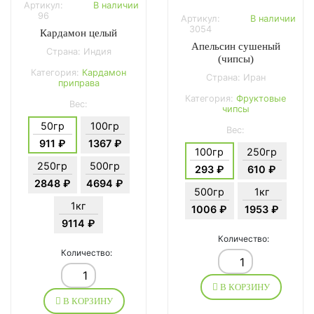
Артикул:
В наличии
96
Артикул:
В наличии
3054
Кардамон целый
Апельсин сушеный
Страна: Индия
(чипсы)
Категория:
Кардамон
Страна: Иран
приправа
Категория:
Фруктовые
Вес:
чипсы
50гр
100гр
Вес:
911 ₽
1367 ₽
100гр
250гр
250гр
500гр
293 ₽
610 ₽
2848 ₽
4694 ₽
500гр
1кг
1кг
1006 ₽
1953 ₽
9114 ₽
Количество:
Количество:
В КОРЗИНУ
В КОРЗИНУ