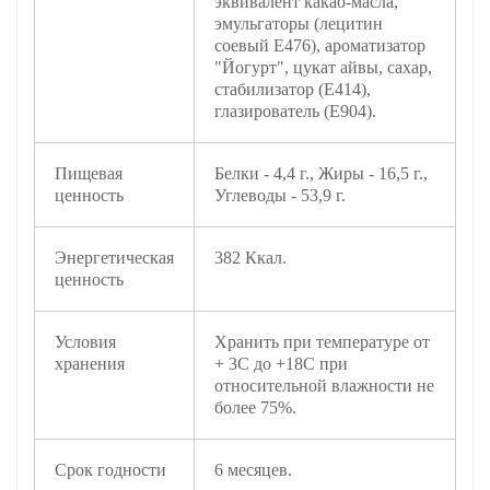
эквивалент какао-масла,
эмульгаторы (лецитин
соевый Е476), ароматизатор
"Йогурт", цукат айвы, сахар,
стабилизатор (Е414),
глазирователь (Е904).
Пищевая
Белки - 4,4 г., Жиры - 16,5 г.,
ценность
Углеводы - 53,9 г.
Энергетическая
382 Ккал.
ценность
Условия
Хранить при температуре от
хранения
+ 3С до +18С при
относительной влажности не
более 75%.
Срок годности
6 месяцев.