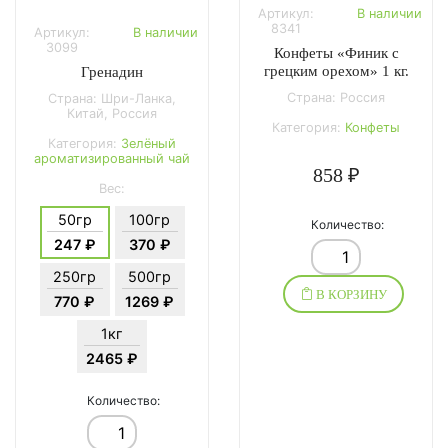
Артикул:
В наличии
8341
Артикул:
В наличии
3099
Конфеты «Финик с
грецким орехом» 1 кг.
Гренадин
Страна: Россия
Страна: Шри-Ланка,
Китай, Россия
Категория:
Конфеты
Категория:
Зелёный
ароматизированный чай
858 ₽
Вес:
50гр
100гр
Количество:
247 ₽
370 ₽
250гр
500гр
В КОРЗИНУ
770 ₽
1269 ₽
1кг
2465 ₽
Количество: