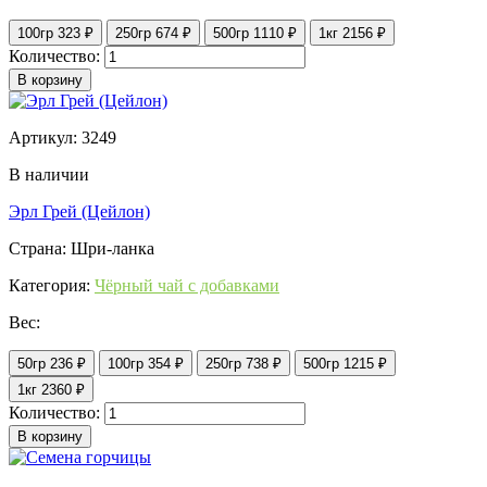
100гр
323 ₽
250гр
674 ₽
500гр
1110 ₽
1кг
2156 ₽
Количество:
В корзину
Артикул: 3249
В наличии
Эрл Грей (Цейлон)
Страна: Шри-ланка
Категория:
Чёрный чай с добавками
Вес:
50гр
236 ₽
100гр
354 ₽
250гр
738 ₽
500гр
1215 ₽
1кг
2360 ₽
Количество:
В корзину