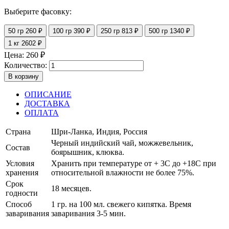
Выберите фасовку:
50 гр
260 ₽
100 гр
390 ₽
250 гр
813 ₽
500 гр
1340 ₽
1 кг
2602 ₽
Цена:
260
₽
Количество:
В корзину
ОПИСАНИЕ
ДОСТАВКА
ОПЛАТА
Страна
Шри-Ланка, Индия, Россия
Черный индийский чай, можжевельник,
Состав
боярышник, клюква.
Условия
Хранить при температуре от + 3С до +18С при
хранения
относительной влажности не более 75%.
Срок
18 месяцев.
годности
Способ
1 гр. на 100 мл. свежего кипятка. Время
заваривания
заваривания 3-5 мин.