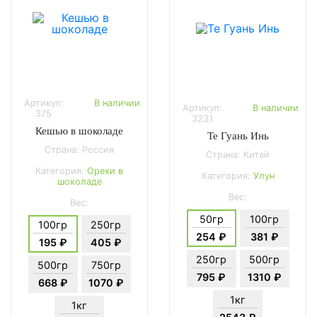
Артикул:
В наличии
Артикул:
В наличии
375
3231
Кешью в шоколаде
Те Гуань Инь
Страна: Россия
Страна: Китай
Категория:
Орехи в
Категория:
Улун
шоколаде
Вес:
Вес:
50гр
100гр
100гр
250гр
254 ₽
381 ₽
195 ₽
405 ₽
250гр
500гр
500гр
750гр
795 ₽
1310 ₽
668 ₽
1070 ₽
1кг
1кг