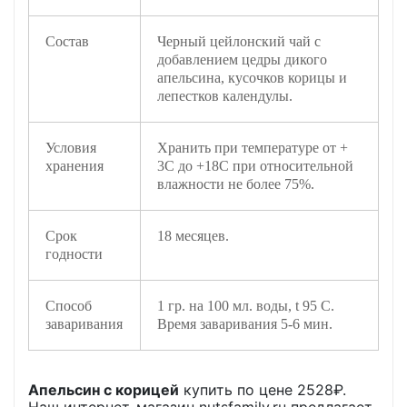
Состав
Черный цейлонский чай с
добавлением цедры дикого
апельсина, кусочков корицы и
лепестков календулы.
Условия
Хранить при температуре от +
хранения
3С до +18С при относительной
влажности не более 75%.
Срок
18 месяцев.
годности
Способ
1 гр. на 100 мл. воды, t 95 C.
заваривания
Время заваривания 5-6 мин.
Апельсин с корицей
купить по цене
2528
₽.
Наш интернет-магазин nutsfamily.ru предлагает