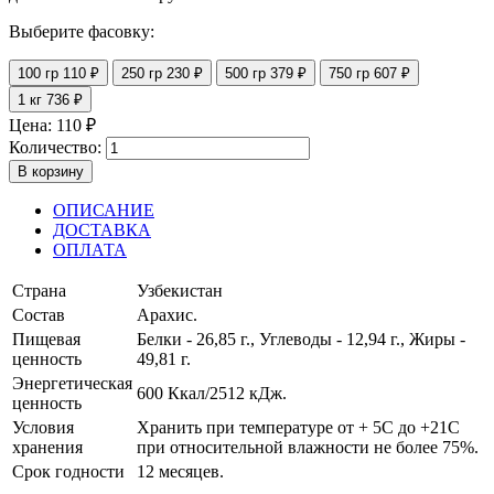
Выберите фасовку:
100 гр
110 ₽
250 гр
230 ₽
500 гр
379 ₽
750 гр
607 ₽
1 кг
736 ₽
Цена:
110
₽
Количество:
В корзину
ОПИСАНИЕ
ДОСТАВКА
ОПЛАТА
Страна
Узбекистан
Состав
Арахис.
Пищевая
Белки - 26,85 г., Углеводы - 12,94 г., Жиры -
ценность
49,81 г.
Энергетическая
600 Ккал/2512 кДж.
ценность
Условия
Хранить при температуре от + 5С до +21С
хранения
при относительной влажности не более 75%.
Срок годности
12 месяцев.