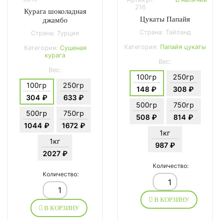
216
Курага шоколадная
Цукаты Папайя
джамбо
Страна: Тайланд
Страна: Турция
Категория:
Папайя цукаты
Категория:
Сушеная
курага
Вес:
Вес:
100гр
250гр
100гр
250гр
148 ₽
308 ₽
304 ₽
633 ₽
500гр
750гр
500гр
750гр
508 ₽
814 ₽
1044 ₽
1672 ₽
1кг
1кг
987 ₽
2027 ₽
Количество:
Количество:
В КОРЗИНУ
В КОРЗИНУ