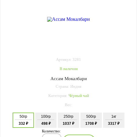
Артикул: 3281
В наличии
Ассам Мокалбари
Страна: Индия
Категория:
Чёрный чай
Вес:
50гр
100гр
250гр
500гр
1кг
332 ₽
498 ₽
1037 ₽
1708 ₽
3317 ₽
Количество: