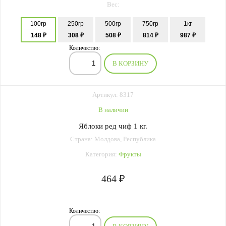
Вес:
100гр
250гр
500гр
750гр
1кг
148 ₽
308 ₽
508 ₽
814 ₽
987 ₽
Количество:
В КОРЗИНУ
Артикул: 8317
В наличии
Яблоки ред чиф 1 кг.
Страна: Молдова, Республика
Категория:
Фрукты
464 ₽
Количество: