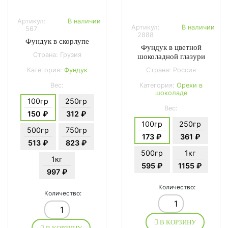
Артикул:
В наличии
Артикул:
В наличии
567
2888
Фундук в скорлупе
Фундук в цветной
Страна: Грузия
шоколадной глазури
Категория:
Фундук
Страна: Россия
Вес:
Категория:
Орехи в
шоколаде
100гр
250гр
Вес:
150 ₽
312 ₽
100гр
250гр
500гр
750гр
173 ₽
361 ₽
513 ₽
823 ₽
500гр
1кг
1кг
595 ₽
1155 ₽
997 ₽
Количество:
Количество:
В КОРЗИНУ