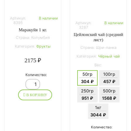
Артикул:
В наличии
8395
Артикул:
В наличии
3287
Маракуйя 1 кг.
Цейлонский чай (средний
Страна: Колумбия
лист)
Категория:
Фрукты
Страна: Шри-ланка
Категория:
Чёрный чай
2175 ₽
Вес:
50гр
100гр
Количество:
304 ₽
457 ₽
250гр
500гр
В КОРЗИНУ
951 ₽
1568 ₽
1кг
3044 ₽
Количество: