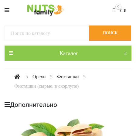
0
0
₽
ПОИСК
Каталог
Орехи
Фисташки
Фисташки (сырые, в скорлупе)
Дополнительно