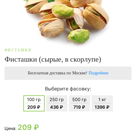
ФИСТАШКИ
Фисташки (сырые, в скорлупе)
Бесплатная доставка по Москве!
Подробнее
Выберите фасовку:
100 гр
250 гр
500 гр
1 кг
209 ₽
436 ₽
719 ₽
1396 ₽
209
₽
Цена: