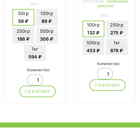
Категория:
Тыквенные
Вес:
семечки
50гр
100гр
Вес:
59 ₽
89 ₽
100гр
250гр
250гр
500гр
132 ₽
275 ₽
186 ₽
306 ₽
500гр
1кг
1кг
453 ₽
879 ₽
594 ₽
Количество:
Количество:
В КОРЗИНУ
В КОРЗИНУ