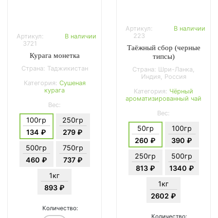
Артикул:
В наличии
223
Артикул:
В наличии
3721
Таёжный сбор (черные
Курага монетка
типсы)
Страна: Таджикистан
Страна: Шри-Ланка,
Индия, Россия
Категория:
Сушеная
курага
Категория:
Чёрный
ароматизированный чай
Вес:
Вес:
100гр
250гр
50гр
100гр
134 ₽
279 ₽
260 ₽
390 ₽
500гр
750гр
250гр
500гр
460 ₽
737 ₽
813 ₽
1340 ₽
1кг
1кг
893 ₽
2602 ₽
Количество:
Количество: