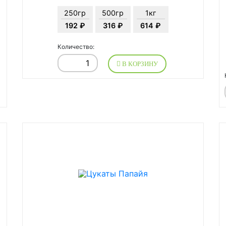
250гр
500гр
1кг
192 ₽
316 ₽
614 ₽
Количество:
В КОРЗИНУ