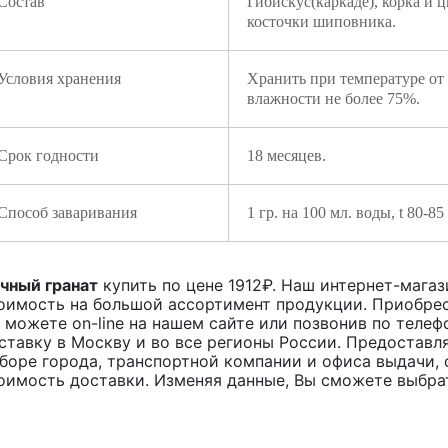
Состав
Гибискус(каркаде), корка и ц
косточки шиповника.
Условия хранения
Хранить при температуре от
влажности не более 75%.
Срок годности
18 месяцев.
Способ заваривания
1 гр. на 100 мл. воды, t 80-8
чный гранат
купить по цене
1912
₽. Наш интернет-магази
оимость на большой ассортимент продукции. Приобрес
 можете on-line на нашем сайте или позвонив по телеф
ставку в Москву и во все регионы России. Предоставл
боре города, транспортной компании и офиса выдачи, 
оимость доставки. Изменяя данные, Вы сможете выбра