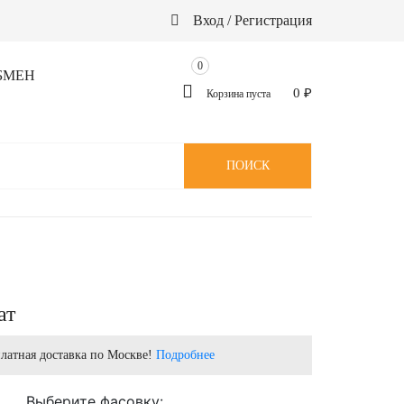
Вход / Регистрация
0
БМЕН
0
₽
Корзина пуста
ПОИСК
Й
ат
латная доставка по Москве!
Подробнее
Выберите фасовку: