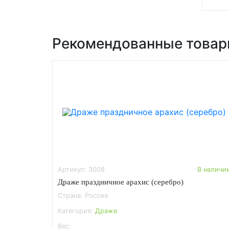
Рекомендованные това
Артикул: 3008
В наличи
Драже праздничное арахис (серебро)
Страна: Россия
Категория:
Драже
Вес: