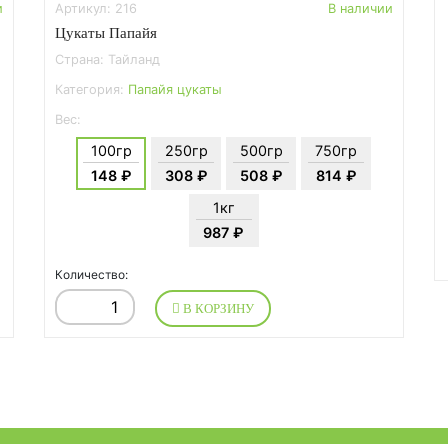
и
Артикул: 216
В наличии
Цукаты Папайя
Страна: Тайланд
Категория:
Папайя цукаты
Вес:
100гр
250гр
500гр
750гр
148 ₽
308 ₽
508 ₽
814 ₽
1кг
987 ₽
Количество:
В КОРЗИНУ