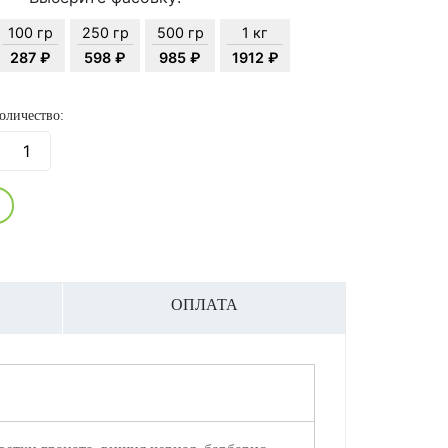
100 гр
250 гр
500 гр
1 кг
287 ₽
598 ₽
985 ₽
1912 ₽
оличество:
ОПЛАТА