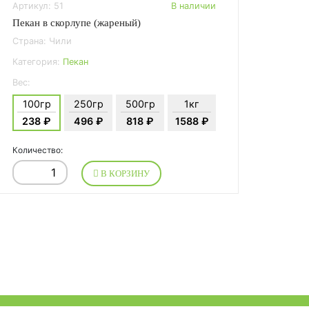
Артикул: 51
В наличии
Пекан в скорлупе (жареный)
Страна: Чили
Категория:
Пекан
Вес:
100гр
250гр
500гр
1кг
238 ₽
496 ₽
818 ₽
1588 ₽
Количество:
В КОРЗИНУ