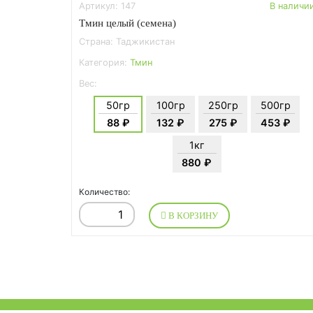
Артикул: 147
В наличи
Тмин целый (семена)
Страна: Таджикистан
Категория:
Тмин
Вес:
50гр
100гр
250гр
500гр
88 ₽
132 ₽
275 ₽
453 ₽
1кг
880 ₽
Количество:
В КОРЗИНУ