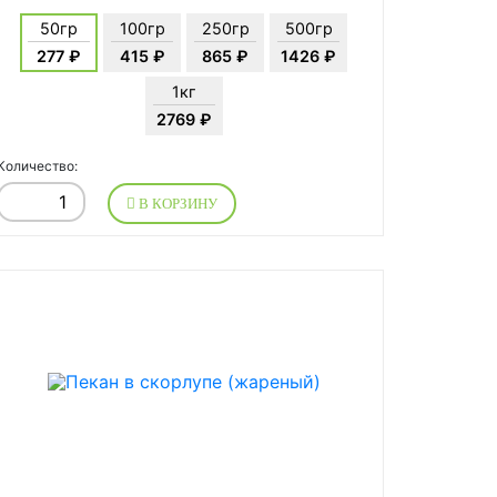
50гр
100гр
250гр
500гр
277 ₽
415 ₽
865 ₽
1426 ₽
1кг
2769 ₽
Количество:
В КОРЗИНУ