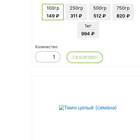
100гр
250гр
500гр
750гр
149 ₽
311 ₽
512 ₽
820 ₽
1кг
994 ₽
Количество:
В КОРЗИНУ