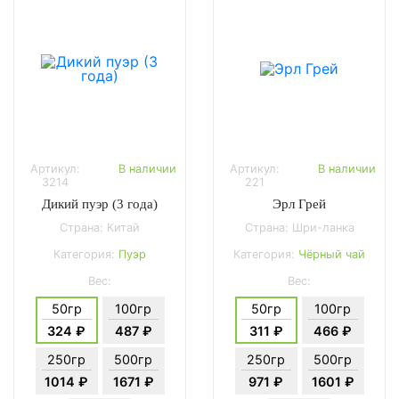
Артикул:
В наличии
Артикул:
В наличии
3214
221
Дикий пуэр (3 года)
Эрл Грей
Страна: Китай
Страна: Шри-ланка
Категория:
Пуэр
Категория:
Чёрный чай
Вес:
Вес:
50гр
100гр
50гр
100гр
324 ₽
487 ₽
311 ₽
466 ₽
250гр
500гр
250гр
500гр
1014 ₽
1671 ₽
971 ₽
1601 ₽