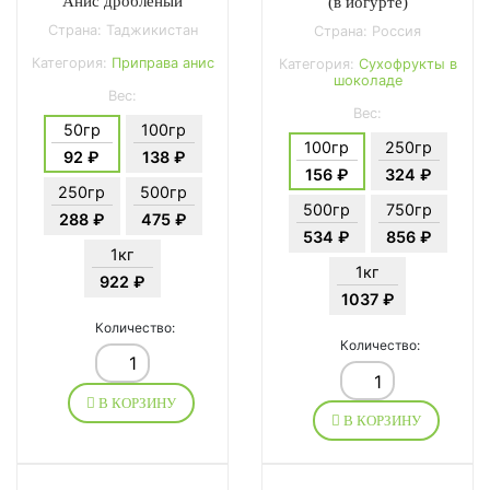
Анис дроблёный
(в йогурте)
Страна: Таджикистан
Страна: Россия
Категория:
Приправа анис
Категория:
Сухофрукты в
шоколаде
Вес:
Вес:
50гр
100гр
100гр
250гр
92 ₽
138 ₽
156 ₽
324 ₽
250гр
500гр
500гр
750гр
288 ₽
475 ₽
534 ₽
856 ₽
1кг
1кг
922 ₽
1037 ₽
Количество:
Количество:
В КОРЗИНУ
В КОРЗИНУ