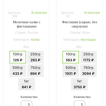
Артикул:
В наличии
Артикул:
В наличии
195
53
Молочная халва с
Фисташки (сырые, без
фисташками
скорлупы)
Страна: Россия
Страна: Иран
Категория:
Халва
Категория:
Фисташки
Вес:
Вес:
100гр
250гр
100гр
250гр
126 ₽
263 ₽
563 ₽
1172 ₽
500гр
750гр
500гр
750гр
433 ₽
694 ₽
1931 ₽
3094 ₽
1кг
1кг
841 ₽
3750 ₽
Количество:
Количество: