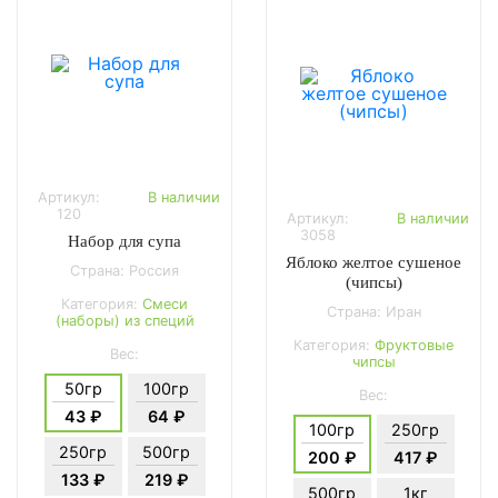
Артикул:
В наличии
120
Артикул:
В наличии
3058
Набор для супа
Яблоко желтое сушеное
Страна: Россия
(чипсы)
Категория:
Смеси
Страна: Иран
(наборы) из специй
Категория:
Фруктовые
Вес:
чипсы
50гр
100гр
Вес:
43 ₽
64 ₽
100гр
250гр
250гр
500гр
200 ₽
417 ₽
133 ₽
219 ₽
500гр
1кг