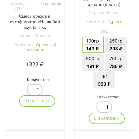
Артикул:
В наличии
арахис (бронза)
7767
Страна: Россия
Смесь орехов и
сухофруктов «На любой
Категория:
Драже
вкус!» 1 кг.
Вес:
Страна: Россия
100гр
250гр
Категория:
Ореховый
143 ₽
298 ₽
коктейль
500гр
750гр
1322 ₽
491 ₽
786 ₽
1кг
Количество:
953 ₽
Количество:
В КОРЗИНУ
В КОРЗИНУ