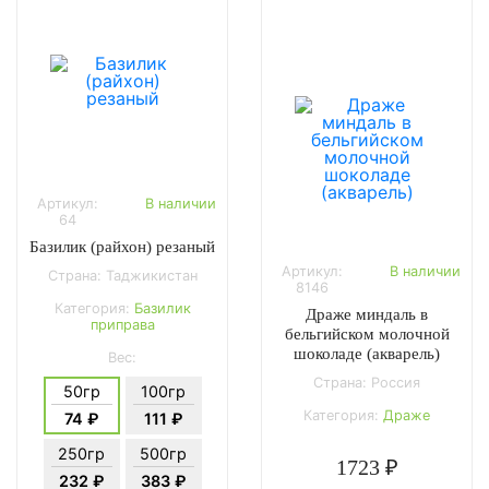
Артикул:
В наличии
64
Базилик (райхон) резаный
Артикул:
В наличии
Страна: Таджикистан
8146
Категория:
Базилик
Драже миндаль в
приправа
бельгийском молочной
шоколаде (акварель)
Вес:
Страна: Россия
50гр
100гр
Категория:
Драже
74 ₽
111 ₽
250гр
500гр
1723 ₽
232 ₽
383 ₽