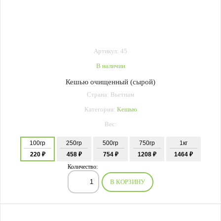
Артикул: 45
В наличии
Кешью очищенный (сырой)
Страна: Вьетнам
Категория:
Кешью
Вес:
100гр
250гр
500гр
750гр
1кг
220 ₽
458 ₽
754 ₽
1208 ₽
1464 ₽
Количество:
В КОРЗИНУ