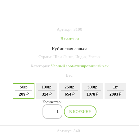
Артикул: 3100
В наличии
Кубинская сальса
Страна: Шри-Ланка, Индия, Россия
Категория:
Чёрный ароматизированный чай
Вес:
50гр
100гр
250гр
500гр
1кг
209 ₽
314 ₽
654 ₽
1078 ₽
2093 ₽
Количество:
В КОРЗИНУ
Артикул: 8401