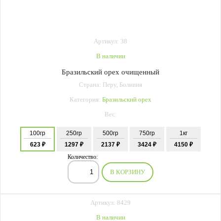
Артикул: 38
В наличии
Бразильский орех очищенный
Страна: Перу, Боливия
Категория:
Бразильский орех
Вес:
100гр
250гр
500гр
750гр
1кг
623 ₽
1297 ₽
2137 ₽
3424 ₽
4150 ₽
Количество:
В КОРЗИНУ
Артикул: 8429
В наличии