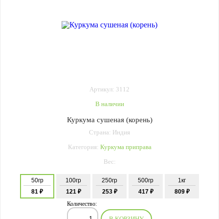
Артикул: 3112
В наличии
Куркума сушеная (корень)
Страна: Индия
Категория:
Куркума приправа
Вес:
50гр
100гр
250гр
500гр
1кг
81 ₽
121 ₽
253 ₽
417 ₽
809 ₽
Количество:
В КОРЗИНУ