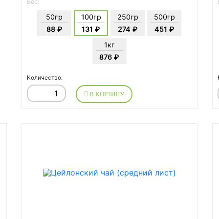
Вес:
50гр
100гр
250гр
500гр
88 ₽
131 ₽
274 ₽
451 ₽
1кг
876 ₽
Количество:
В КОРЗИНУ