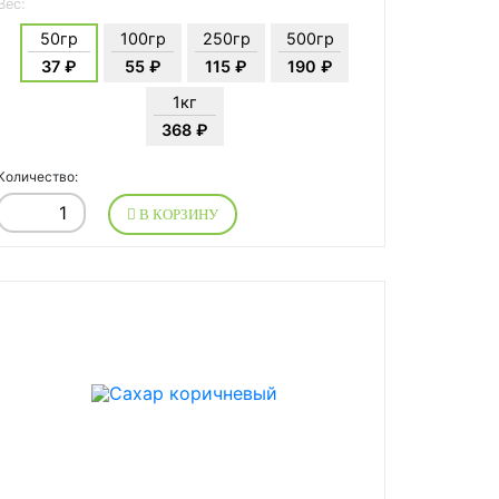
Вес:
50гр
100гр
250гр
500гр
37 ₽
55 ₽
115 ₽
190 ₽
1кг
368 ₽
Количество:
В КОРЗИНУ