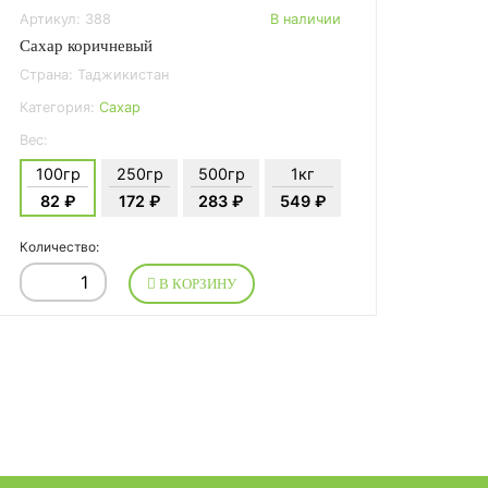
Артикул: 388
В наличии
Сахар коричневый
Страна: Таджикистан
Категория:
Сахар
Вес:
100гр
250гр
500гр
1кг
82 ₽
172 ₽
283 ₽
549 ₽
Количество:
В КОРЗИНУ