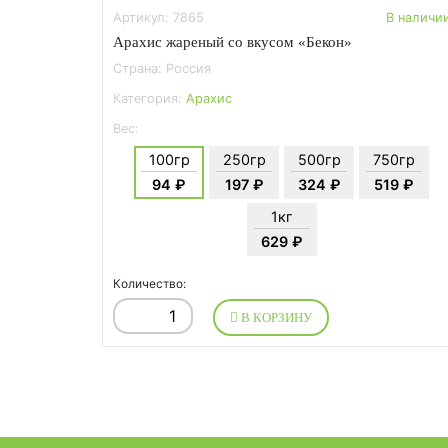
Артикул: 7865
В наличи
Арахис жареный со вкусом «Бекон»
Страна: Россия
Категория:
Арахис
Вес:
100гр
250гр
500гр
750гр
94 ₽
197 ₽
324 ₽
519 ₽
1кг
629 ₽
Количество:
В КОРЗИНУ