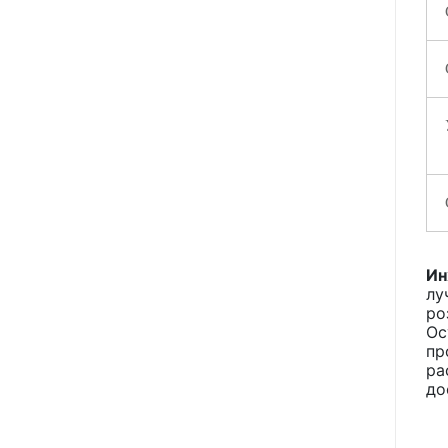
Ин
лу
ро
Ос
пр
ра
до