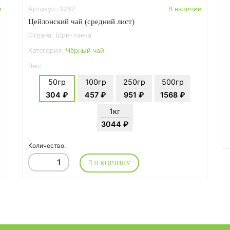
и
Артикул: 3287
В наличии
Цейлонский чай (средний лист)
Страна: Шри-ланка
Категория:
Чёрный чай
Вес:
50гр
100гр
250гр
500гр
304 ₽
457 ₽
951 ₽
1568 ₽
1кг
3044 ₽
Количество:
В КОРЗИНУ