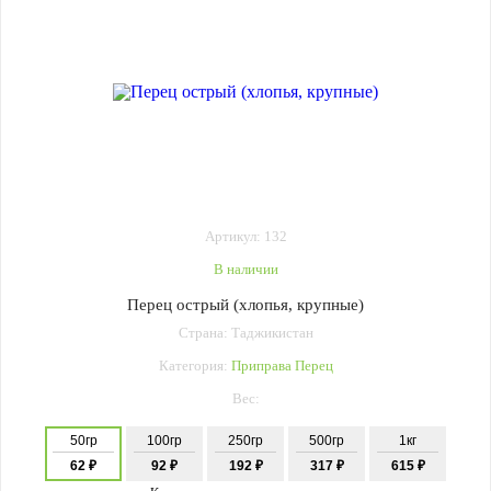
Артикул: 132
В наличии
Перец острый (хлопья, крупные)
Страна: Таджикистан
Категория:
Приправа Перец
Вес:
50гр
100гр
250гр
500гр
1кг
62 ₽
92 ₽
192 ₽
317 ₽
615 ₽