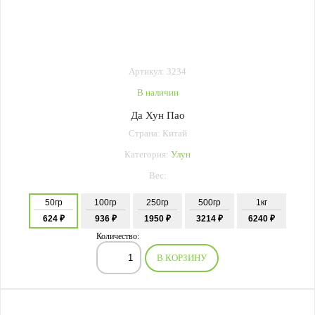
Артикул: 3234
В наличии
Да Хун Пао
Страна: Китай
Категория:
Улун
Вес:
50гр
100гр
250гр
500гр
1кг
624 ₽
936 ₽
1950 ₽
3214 ₽
6240 ₽
Количество:
В КОРЗИНУ