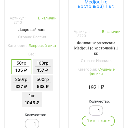
Артикул:
В наличии
2740
Лавровый лист
Артикул:
В наличии
3720
Страна: Россия
Финики королевские
Категория:
Лавровый лист
Medjoul (с косточкой) 1
кг.
Вес:
Страна: Израиль
50гр
100гр
Категория:
Сушеные
105 ₽
157 ₽
финики
250гр
500гр
327 ₽
538 ₽
1921 ₽
1кг
Количество:
1045 ₽
Количество:
В КОРЗИНУ