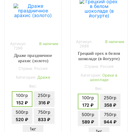
Артикул:
В наличии
Артикул:
В наличии
2686
7396
Грецкий орех в белом
Драже праздничное
шоколаде (в йогурте)
арахис (золото)
Страна: Россия
Страна: Россия
Категория:
Орехи в
Категория:
Драже
шоколаде
Вес:
Вес:
100гр
250гр
100гр
250гр
152 ₽
316 ₽
172 ₽
358 ₽
500гр
750гр
500гр
750гр
520 ₽
833 ₽
589 ₽
944 ₽
1кг
1кг