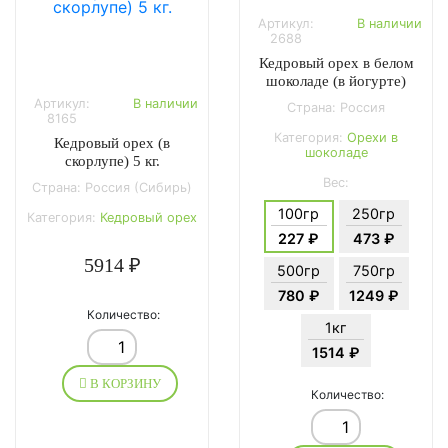
Артикул:
В наличии
2688
Кедровый орех в белом
шоколаде (в йогурте)
Артикул:
В наличии
Страна: Россия
8165
Категория:
Орехи в
Кедровый орех (в
шоколаде
скорлупе) 5 кг.
Вес:
Страна: Россия (Сибирь)
100гр
250гр
Категория:
Кедровый орех
227 ₽
473 ₽
5914 ₽
500гр
750гр
780 ₽
1249 ₽
Количество:
1кг
1514 ₽
В КОРЗИНУ
Количество: