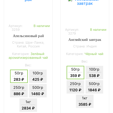
Артикул:
В наличии
3259
Артикул:
В наличии
3279
Апельсиновый рай
Английский завтрак
Страна: Шри-Ланка,
Китай, Россия
Страна: Индия
Категория:
Зелёный
Категория:
Чёрный чай
ароматизированный чай
Вес:
Вес:
50гр
100гр
50гр
100гр
359 ₽
538 ₽
283 ₽
425 ₽
250гр
500гр
250гр
500гр
1120 ₽
1846 ₽
886 ₽
1460 ₽
1кг
1кг
3585 ₽
2834 ₽