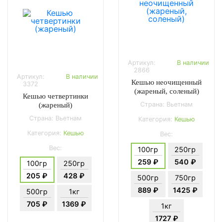
Артикул:
В наличии
2866
Артикул:
В наличии
Кешью неочищенный
3372
(жареный, соленый)
Кешью четвертинки
Страна: Вьетнам
(жареный)
Страна: Вьетнам
Категория:
Кешью
Категория:
Кешью
Вес:
Вес:
100гр
250гр
259 ₽
540 ₽
100гр
250гр
205 ₽
428 ₽
500гр
750гр
889 ₽
1425 ₽
500гр
1кг
705 ₽
1369 ₽
1кг
1727 ₽