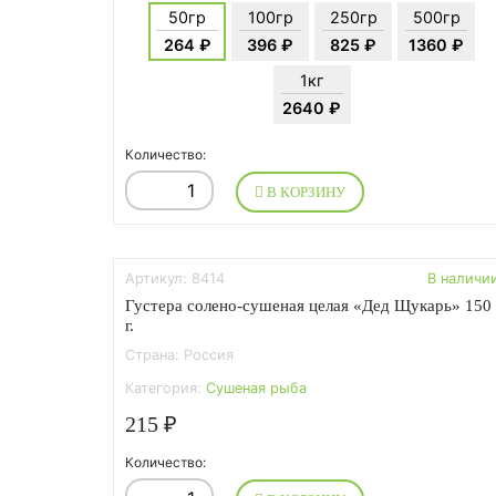
50гр
100гр
250гр
500гр
264 ₽
396 ₽
825 ₽
1360 ₽
1кг
2640 ₽
Количество:
В КОРЗИНУ
Артикул: 8414
В наличи
Густера солено-сушеная целая «Дед Щукарь» 150
г.
Страна: Россия
Категория:
Сушеная рыба
215 ₽
Количество: