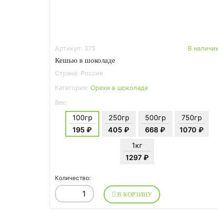
Артикул: 375
В наличи
Кешью в шоколаде
Страна: Россия
Категория:
Орехи в шоколаде
Вес:
100гр
250гр
500гр
750гр
195 ₽
405 ₽
668 ₽
1070 ₽
1кг
1297 ₽
Количество:
В КОРЗИНУ