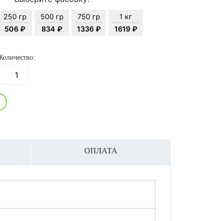
250 гр
500 гр
750 гр
1 кг
506 ₽
834 ₽
1336 ₽
1619 ₽
Количество:
ОПЛАТА