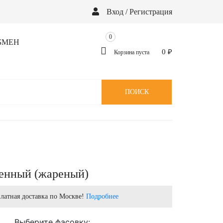
Вход / Регистрация
0
БМЕН
0
₽
Корзина пуста
ПОИСК
енный (жареный)
латная доставка по Москве!
Подробнее
Выберите фасовку: