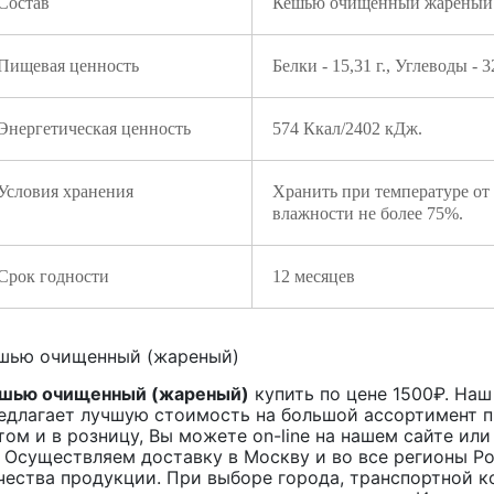
Состав
Кешью очищенный жареный
Пищевая ценность
Белки - 15,31 г., Углеводы - 32
Энергетическая ценность
574 Ккал/2402 кДж.
Условия хранения
Хранить при температуре от
влажности не более 75%.
Срок годности
12 месяцев
шью очищенный (жареный)
шью очищенный (жареный)
купить по цене
1500
₽. Наш
едлагает лучшую стоимость на большой ассортимент 
том и в розницу, Вы можете on-line на нашем сайте или
. Осуществляем доставку в Москву и во все регионы Р
чества продукции. При выборе города, транспортной к