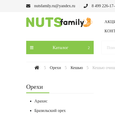
nutsfamily.ru@yandex.ru
8 499 226-17
АКЦ
КОН
Каталог
Орехи
Кешью
Кешью очищ
Орехи
Арахис
Бразильский орех