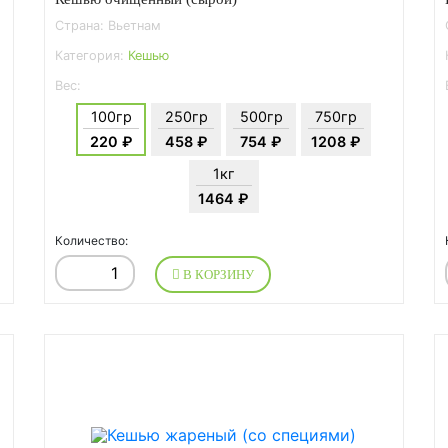
Страна: Вьетнам
Категория:
Кешью
Вес:
100гр
250гр
500гр
750гр
220 ₽
458 ₽
754 ₽
1208 ₽
1кг
1464 ₽
Количество:
В КОРЗИНУ