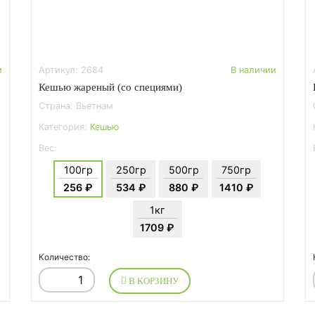
и
Артикул: 2684
В наличии
Кешью жареный (со специями)
Страна: Вьетнам
Категория:
Кешью
Вес:
100гр
250гр
500гр
750гр
256 ₽
534 ₽
880 ₽
1410 ₽
1кг
1709 ₽
Количество:
В КОРЗИНУ