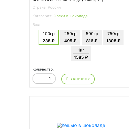
Страна: Россия
Категория:
Орехи в шоколаде
Вес:
100гр
250гр
500гр
750гр
238 ₽
495 ₽
816 ₽
1308 ₽
1кг
1585 ₽
Количество:
В КОРЗИНУ