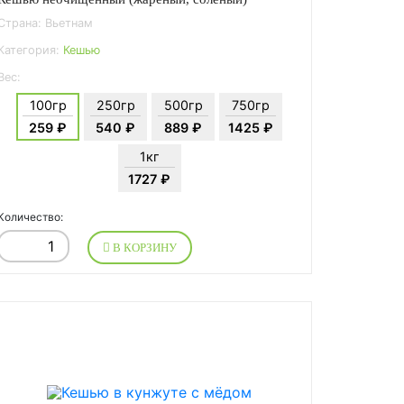
Страна: Вьетнам
Категория:
Кешью
Вес:
100гр
250гр
500гр
750гр
259 ₽
540 ₽
889 ₽
1425 ₽
1кг
1727 ₽
Количество:
В КОРЗИНУ