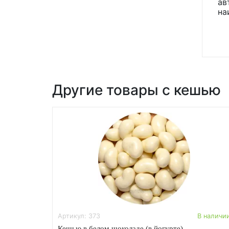
ав
на
Другие товары с кешью
Артикул: 373
В наличи
Кешью в белом шоколаде (в йогурте)