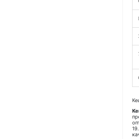
Ке
Ке
пр
оп
19
ка