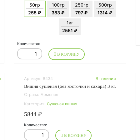
50гр
100гр
250гр
500гр
255 ₽
383 ₽
797 ₽
1314 ₽
1кг
2551 ₽
Количество:
В КОРЗИНУ
и
Артикул: 8434
В наличии
Вишня сушеная (без косточки и сахара) 3 кг.
Страна: Армения
Категория:
Сушеная вишня
5844 ₽
Количество:
В КОРЗИНУ