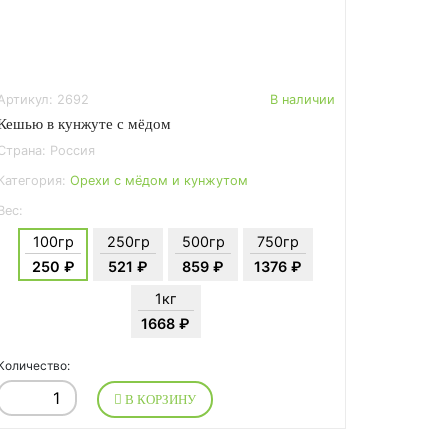
Артикул: 2692
В наличии
Кешью в кунжуте с мёдом
Страна: Россия
Категория:
Орехи с мёдом и кунжутом
Вес:
100гр
250гр
500гр
750гр
250 ₽
521 ₽
859 ₽
1376 ₽
1кг
1668 ₽
Количество:
В КОРЗИНУ