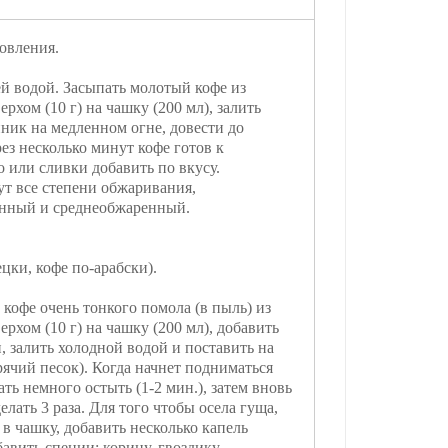
овления.
й водой. Засыпать молотый кофе из
ерхом (10 г) на чашку (200 мл), залить
ник на медленном огне, довести до
рез несколько минут кофе готов к
 или сливки добавить по вкусу.
ут все степени обжаривания,
енный и среднеобжаренный.
цки, кофе по-арабски).
 кофе очень тонкого помола (в пыль) из
ерхом (10 г) на чашку (200 мл), добавить
, залить холодной водой и поставить на
орячий песок). Когда начнет подниматься
ать немного остыть (1-2 мин.), затем вновь
елать 3 раза. Для того чтобы осела гуща,
 в чашку, добавить несколько капель
авить специи: корицу, гвоздику,