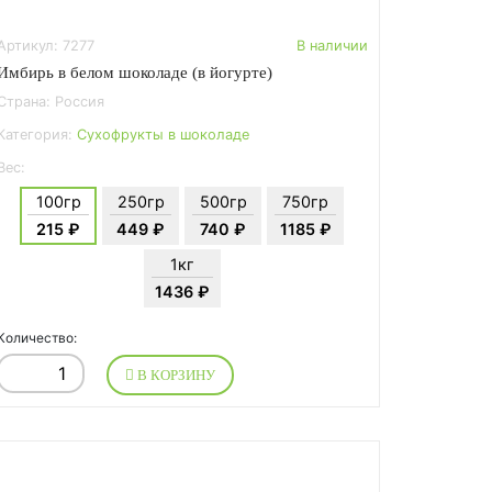
Артикул: 7277
В наличии
Имбирь в белом шоколаде (в йогурте)
Страна: Россия
Категория:
Сухофрукты в шоколаде
Вес:
100гр
250гр
500гр
750гр
215 ₽
449 ₽
740 ₽
1185 ₽
1кг
1436 ₽
Количество:
В КОРЗИНУ