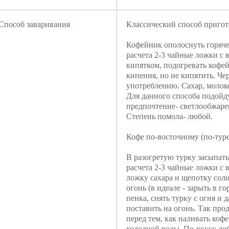
Способ заваривания
Классический способ пригот
Кофейник ополоснуть горяче
расчета 2-3 чайные ложки с в
кипятком, подогревать кофей
кипения, но не кипятить. Че
употреблению. Сахар, молоко
Для данного способа подойд
предпочтение- светлообжар
Степень помола- любой.
Кофе по-восточному (по-туре
В разогретую турку засыпать
расчета 2-3 чайные ложки с в
ложку сахара и щепотку соли
огонь (в идеале - зарыть в г
пенка, снять турку с огня и д
поставить на огонь. Так прод
перед тем, как наливать кофе
холодной воды. По-вкусу доб