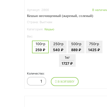
Артикул: 2866
В наличи
Кешью неочищенный (жареный, соленый)
Страна: Вьетнам
Категория:
Кешью
Вес:
100гр
250гр
500гр
750гр
259 ₽
540 ₽
889 ₽
1425 ₽
1кг
1727 ₽
Количество:
В КОРЗИНУ