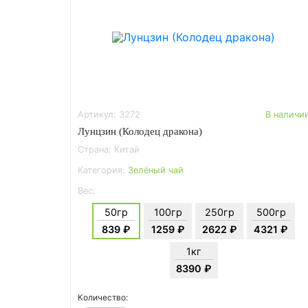
Артикул: 3272
В наличи
Лунцзин (Колодец дракона)
Страна: Китай
Категория:
Зелёный чай
Вес:
50гр
100гр
250гр
500гр
839 ₽
1259 ₽
2622 ₽
4321 ₽
1кг
8390 ₽
Количество: