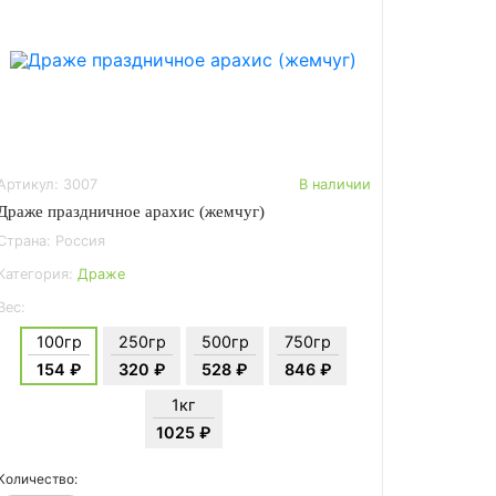
Артикул: 3007
В наличии
Драже праздничное арахис (жемчуг)
Страна: Россия
Категория:
Драже
Вес:
100гр
250гр
500гр
750гр
154 ₽
320 ₽
528 ₽
846 ₽
1кг
1025 ₽
Количество: