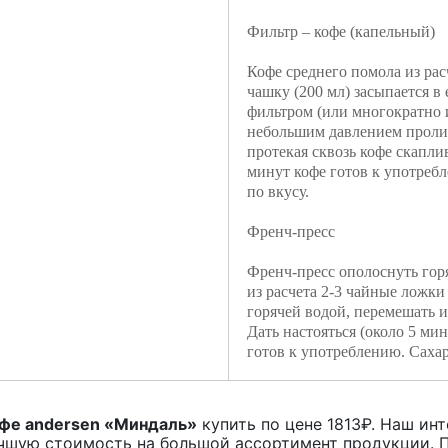
Фильтр – кофе (капельный)
Кофе среднего помола из рас
чашку (200 мл) засыпается в
фильтром (или многократно 
небольшим давлением пролив
протекая сквозь кофе скаплив
минут кофе готов к употребл
по вкусу.
Френч-пресс
Френч-пресс ополоснуть гор
из расчета 2-3 чайные ложки 
горячей водой, перемешать и
Дать настояться (около 5 ми
готов к употреблению. Сахар
фе andersen «Миндаль»
купить по цене
1813
₽. Наш инт
чшую стоимость на большой ассортимент продукции. П