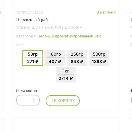
и
Артикул: 3255
В наличии
Персиковый рай
Страна: Шри-Ланка, Китай, Россия
Категория:
Зелёный ароматизированный чай
Вес:
50гр
100гр
250гр
500гр
271 ₽
407 ₽
848 ₽
1398 ₽
1кг
2714 ₽
Количество:
В КОРЗИНУ