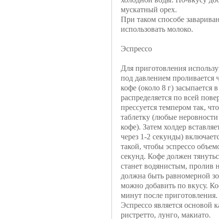
мускатный орех.
При таком способе заварива
использовать молоко.
Эспрессо
Для приготовления использу
под давлением проливается 
кофе (около 8 г) засыпается 
распределяется по всей повер
прессуется темпером так, ч
таблетку (любые неровности
кофе). Затем холдер вставляет
через 1-2 секунды) включает
такой, чтобы эспрессо объемо
секунд. Кофе должен тянуться
станет водянистым, пролив 
должна быть равномерной зо
можно добавить по вкусу. Коф
минут после приготовления.
Эспрессо является основой к
ристретто, лунго, макиато.