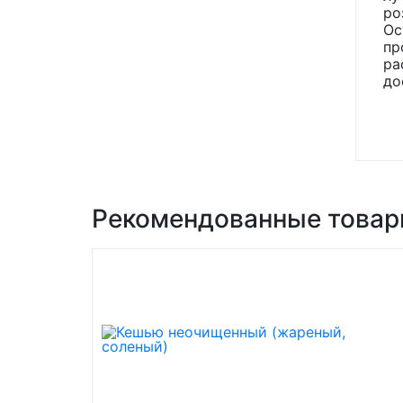
ро
Ос
пр
ра
до
Рекомендованные това