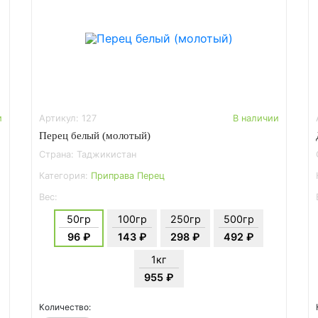
и
Артикул: 127
В наличии
Перец белый (молотый)
Страна: Таджикистан
Категория:
Приправа Перец
Вес:
50гр
100гр
250гр
500гр
96 ₽
143 ₽
298 ₽
492 ₽
1кг
955 ₽
Количество: