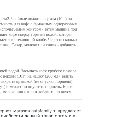
чета2-3 чайные ложки с верхом (10 г) на
 емкость для кофе с бумажным одноразовым
используемым конусом), затем машина под
ает кофе сверху горячей водой, которая
ается в стеклянной колбе. Через несколько
ению. Сахар, молоко или сливки добавить
ячей водой. Засыпать кофе грубого помола
с верхом (10 г) на чашку (200 мл), залить
 закрыть крышкой (не опуская поршень).
нут) и медленно опустить поршень. Кофе
, молоко или сливки добавить по вкусу.
ернет-магазин nutsfamily.ru предлагает
риобрести данный товар оптом и в