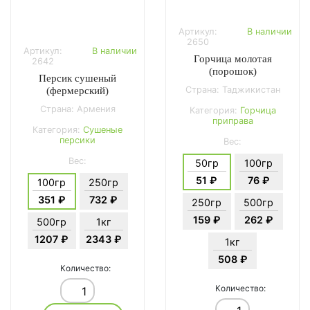
Артикул:
В наличии
2650
Артикул:
В наличии
Горчица молотая
2642
(порошок)
Персик сушеный
Страна: Таджикистан
(фермерский)
Страна: Армения
Категория:
Горчица
приправа
Категория:
Сушеные
персики
Вес:
Вес:
50гр
100гр
51 ₽
76 ₽
100гр
250гр
351 ₽
732 ₽
250гр
500гр
159 ₽
262 ₽
500гр
1кг
1207 ₽
2343 ₽
1кг
508 ₽
Количество:
Количество: