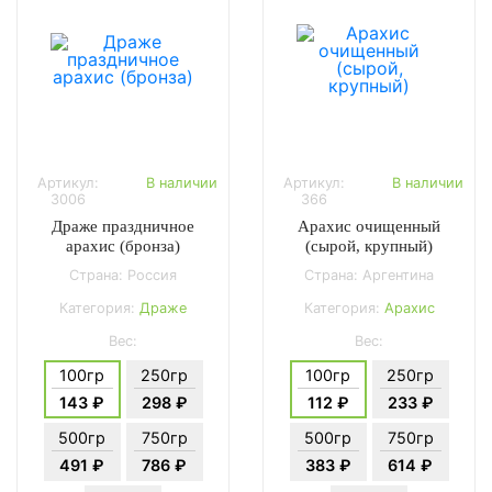
Артикул:
В наличии
Артикул:
В наличии
3006
366
Драже праздничное
Арахис очищенный
арахис (бронза)
(сырой, крупный)
Страна: Россия
Страна: Аргентина
Категория:
Драже
Категория:
Арахис
Вес:
Вес:
100гр
250гр
100гр
250гр
143 ₽
298 ₽
112 ₽
233 ₽
500гр
750гр
500гр
750гр
491 ₽
786 ₽
383 ₽
614 ₽