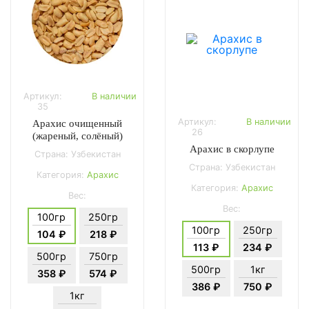
Артикул:
В наличии
35
Артикул:
В наличии
Арахис очищенный
26
(жареный, солёный)
Арахис в скорлупе
Страна: Узбекистан
Страна: Узбекистан
Категория:
Арахис
Категория:
Арахис
Вес:
Вес:
100гр
250гр
100гр
250гр
104 ₽
218 ₽
113 ₽
234 ₽
500гр
750гр
500гр
1кг
358 ₽
574 ₽
386 ₽
750 ₽
1кг