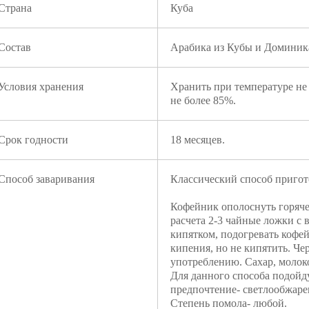
Страна
Куба
Состав
Арабика из Кубы и Доминик
Условия хранения
Хранить при температуре не
не более 85%.
Срок годности
18 месяцев.
Способ заваривания
Классический способ пригот
Кофейник ополоснуть горяче
расчета 2-3 чайные ложки с в
кипятком, подогревать кофей
кипения, но не кипятить. Че
употреблению. Сахар, молоко
Для данного способа подойд
предпочтение- светлообжар
Степень помола- любой.