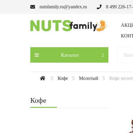
nutsfamily.ru@yandex.ru
8 499 226-17
АКЦ
КОН
Каталог
Кофе
Молотый
Кофе молот
Кофе