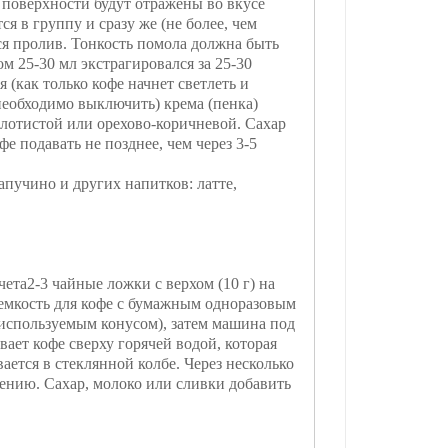
 поверхности будут отражены во вкусе
ся в группу и сразу же (не более, чем
ся пролив. Тонкость помола должна быть
м 25-30 мл экстрагировался за 25-30
 (как только кофе начнет светлеть и
необходимо выключить) крема (пенка)
лотистой или орехово-коричневой. Сахар
е подавать не позднее, чем через 3-5
апучино и других напитков: латте,
чета2-3 чайные ложки с верхом (10 г) на
 емкость для кофе с бумажным одноразовым
используемым конусом), затем машина под
ает кофе сверху горячей водой, которая
ается в стеклянной колбе. Через несколько
ению. Сахар, молоко или сливки добавить