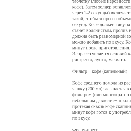
таблетку (любые неровности
кофе). Затем холдер вставляет
через 1-2 секунды) включает
такой, чтобы эспрессо объемо
секунд. Кофе должен тянуться
станет водянистым, пролив 
должна быть равномерной зо
можно добавить по вкусу. Коф
минут после приготовления.
Эспрессо является основой к
ристретто, лунго, макиато.
Фильтр – кофе (капельный)
Кофе среднего помола из рас
чашку (200 мл) засыпается в
фильтром (или многократно 
небольшим давлением пролив
протекая сквозь кофе скаплив
минут кофе готов к употребл
по вкусу.
Френч-пресс