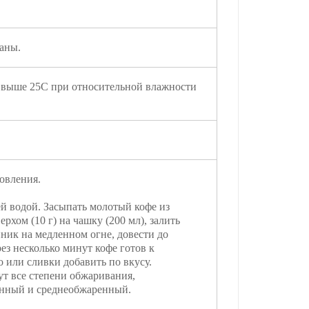
аны.
 выше 25С при относительной влажности
овления.
й водой. Засыпать молотый кофе из
ерхом (10 г) на чашку (200 мл), залить
ник на медленном огне, довести до
рез несколько минут кофе готов к
 или сливки добавить по вкусу.
ут все степени обжаривания,
енный и среднеобжаренный.