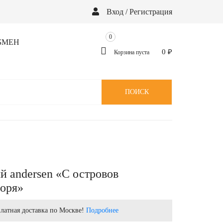
Вход / Регистрация
0
БМЕН
0
₽
Корзина пуста
ПОИСК
й andersen «С островов
моря»
латная доставка по Москве!
Подробнее