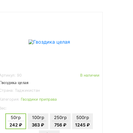
Артикул: 90
В наличии
Гвоздика целая
Страна: Таджикистан
Категория:
Гвоздики приправа
Вес:
50гр
100гр
250гр
500гр
242 ₽
363 ₽
756 ₽
1245 ₽