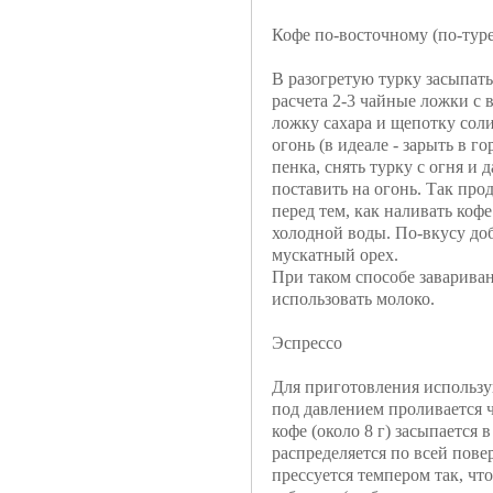
Кофе по-восточному (по-туре
В разогретую турку засыпать
расчета 2-3 чайные ложки с в
ложку сахара и щепотку соли
огонь (в идеале - зарыть в г
пенка, снять турку с огня и д
поставить на огонь. Так прод
перед тем, как наливать кофе
холодной воды. По-вкусу доб
мускатный орех.
При таком способе заварива
использовать молоко.
Эспрессо
Для приготовления использу
под давлением проливается 
кофе (около 8 г) засыпается 
распределяется по всей повер
прессуется темпером так, ч