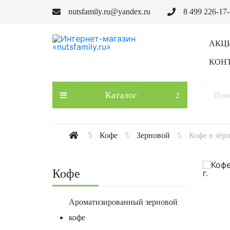
nutsfamily.ru@yandex.ru
8 499 226-17
АКЦ
КОН
Каталог
Кофе
Зерновой
Кофе в зёрн
Кофе
Ароматизированный зерновой
кофе