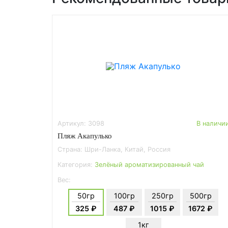
Артикул: 3098
В наличи
Пляж Акапулько
Страна: Шри-Ланка, Китай, Россия
Категория:
Зелёный ароматизированный чай
Вес:
50гр
100гр
250гр
500гр
325 ₽
487 ₽
1015 ₽
1672 ₽
1кг