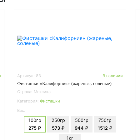
и
Артикул: 83
В наличии
Фисташки «Калифорния» (жареные, соленые)
Страна: Мексика
Категория:
Фисташки
Вес:
100гр
250гр
500гр
750гр
275 ₽
573 ₽
944 ₽
1512 ₽
1кг