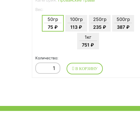
Категория:
Прованские травы
Вес:
50гр
100гр
250гр
500гр
75 ₽
113 ₽
235 ₽
387 ₽
1кг
751 ₽
Количество:
В КОРЗИНУ