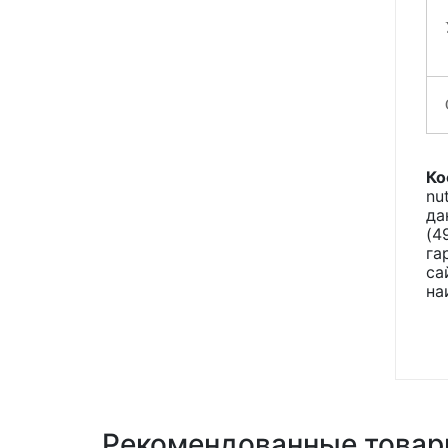
Ко
nu
да
(4
га
са
на
Рекомендованные това