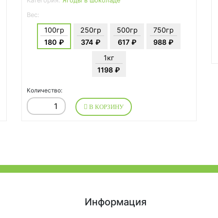
Категория:
Ягоды в шоколаде
Вес:
100гр
250гр
500гр
750гр
180 ₽
374 ₽
617 ₽
988 ₽
1кг
1198 ₽
Количество:
В КОРЗИНУ
Информация