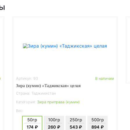
ры
и
Артикул: 93
В наличии
Зира (кумин) «Таджикская» целая
Страна: Таджикистан
Категория:
Зира приправа (кумин)
Вес:
50гр
100гр
250гр
500гр
174 ₽
260 ₽
543 ₽
894 ₽