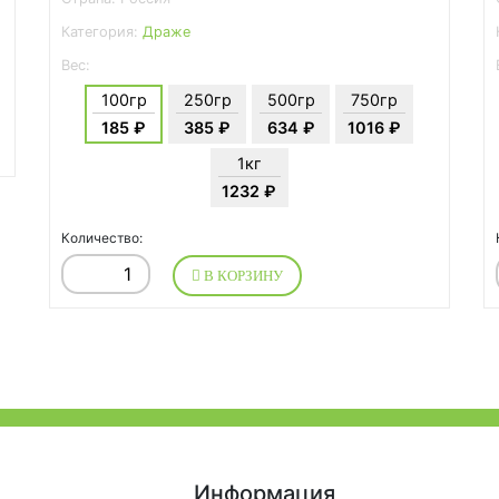
Категория:
Драже
Вес:
100гр
250гр
500гр
750гр
185 ₽
385 ₽
634 ₽
1016 ₽
1кг
1232 ₽
Количество:
В КОРЗИНУ
Информация