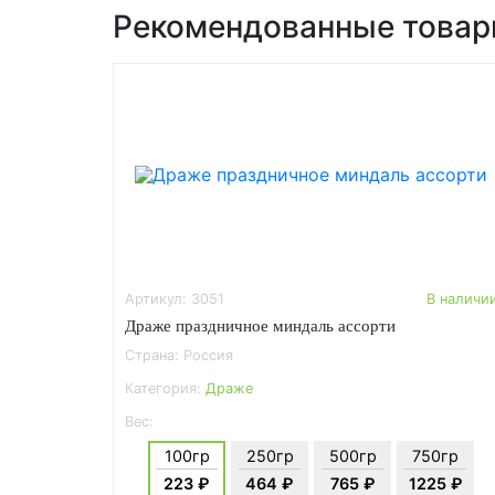
Рекомендованные това
Артикул: 3051
В наличи
Драже праздничное миндаль ассорти
Страна: Россия
Категория:
Драже
Вес:
100гр
250гр
500гр
750гр
223 ₽
464 ₽
765 ₽
1225 ₽