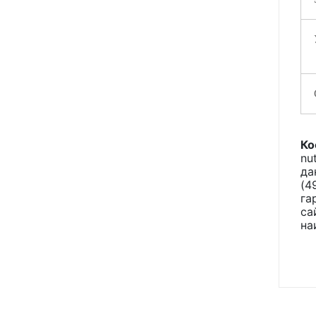
Ко
nu
да
(4
га
са
на