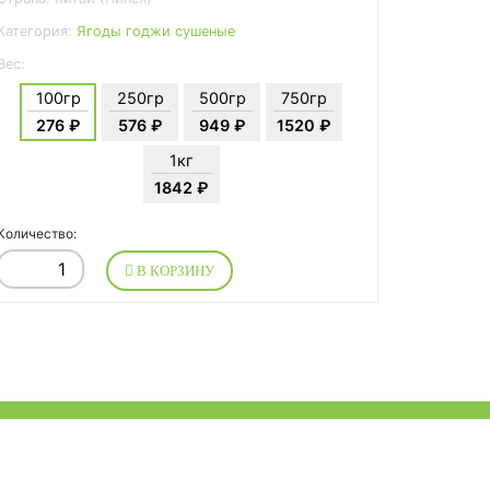
Категория:
Ягоды годжи сушеные
Вес:
100гр
250гр
500гр
750гр
276 ₽
576 ₽
949 ₽
1520 ₽
1кг
1842 ₽
Количество:
В КОРЗИНУ