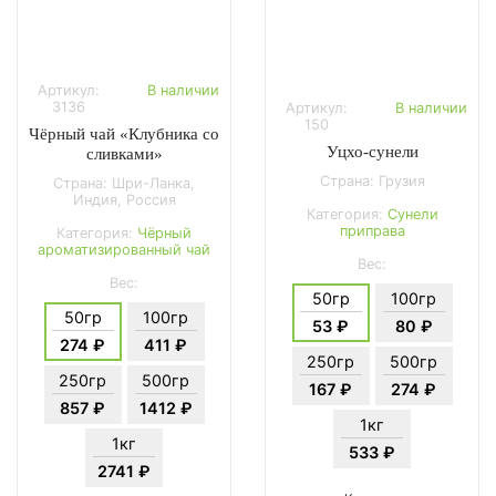
Артикул:
В наличии
3136
Артикул:
В наличии
150
Чёрный чай «Клубника со
Уцхо-сунели
сливками»
Страна: Грузия
Страна: Шри-Ланка,
Индия, Россия
Категория:
Сунели
приправа
Категория:
Чёрный
ароматизированный чай
Вес:
Вес:
50гр
100гр
50гр
100гр
53 ₽
80 ₽
274 ₽
411 ₽
250гр
500гр
250гр
500гр
167 ₽
274 ₽
857 ₽
1412 ₽
1кг
1кг
533 ₽
2741 ₽