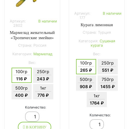
Артикул:
В наличии
177
Артикул:
В наличии
Курага лимонная
2802
Мармелад жевательный
Страна: Турция
«Тропические змейки»
Категория:
Сушеная
Страна: Россия
курага
Категория:
Мармелад
Вес:
Вес:
100гр
250гр
265 ₽
551 ₽
100гр
250гр
116 ₽
243 ₽
500гр
750гр
908 ₽
1455 ₽
500гр
1кг
400 ₽
776 ₽
1кг
1764 ₽
Количество:
Количество:
В КОРЗИНУ