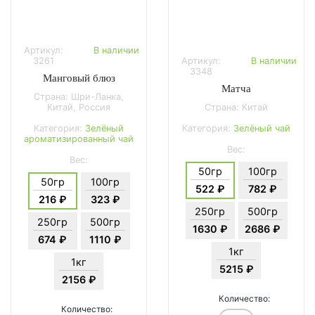
Артикул:
В наличии
3261
Артикул:
В наличии
3348
Манговый блюз
Матча
Страна: Шри-Ланка,
Китай, Россия
Страна: Китай
Категория:
Зелёный
Категория:
Зелёный чай
ароматизированный чай
Вес:
Вес:
50гр
100гр
50гр
100гр
522 ₽
782 ₽
216 ₽
323 ₽
250гр
500гр
250гр
500гр
1630 ₽
2686 ₽
674 ₽
1110 ₽
1кг
1кг
5215 ₽
2156 ₽
Количество:
Количество: