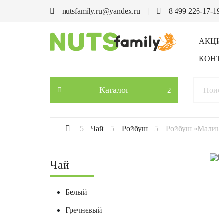
nutsfamily.ru@yandex.ru
8 499 226-17-1
АКЦ
КОН
Каталог
Чай
Ройбуш
Ройбуш «Малин
Чай
Белый
Гречневый