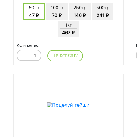
50гр
100гр
250гр
500гр
47 ₽
70 ₽
146 ₽
241 ₽
1кг
467 ₽
Количество:
В КОРЗИНУ