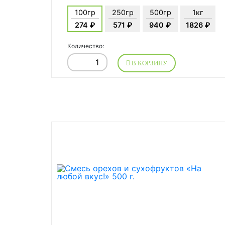
100гр
250гр
500гр
1кг
274 ₽
571 ₽
940 ₽
1826 ₽
Количество:
В КОРЗИНУ