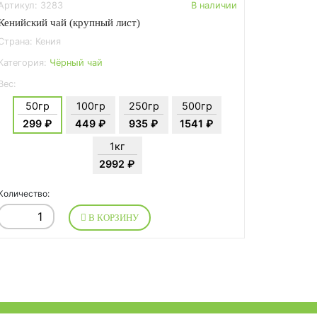
Артикул: 3283
В наличии
Кенийский чай (крупный лист)
Страна: Кения
Категория:
Чёрный чай
Вес:
50гр
100гр
250гр
500гр
299 ₽
449 ₽
935 ₽
1541 ₽
1кг
2992 ₽
Количество:
В КОРЗИНУ