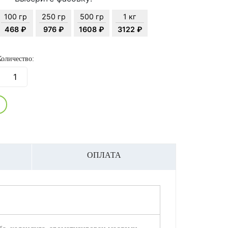
100 гр
250 гр
500 гр
1 кг
468 ₽
976 ₽
1608 ₽
3122 ₽
Количество:
ОПЛАТА