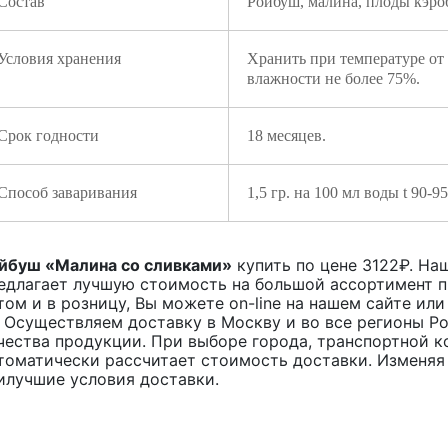
Состав
Ройбуш, малина, плоды кэроб
Условия хранения
Хранить при температуре от
влажности не более 75%.
Срок годности
18 месяцев.
Способ заваривания
1,5 гр. на 100 мл воды t 90-
йбуш «Малина со сливками»
купить по цене
3122
₽. Наш
едлагает лучшую стоимость на большой ассортимент 
том и в розницу, Вы можете on-line на нашем сайте или
. Осуществляем доставку в Москву и во все регионы Р
чества продукции. При выборе города, транспортной к
томатически рассчитает стоимость доставки. Изменяя
илучшие условия доставки.