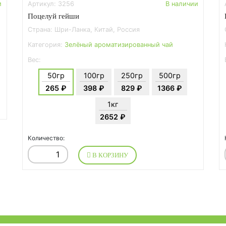
и
Артикул: 3256
В наличии
Поцелуй гейши
Страна: Шри-Ланка, Китай, Россия
Категория:
Зелёный ароматизированный чай
Вес:
50гр
100гр
250гр
500гр
265 ₽
398 ₽
829 ₽
1366 ₽
1кг
2652 ₽
Количество:
В КОРЗИНУ