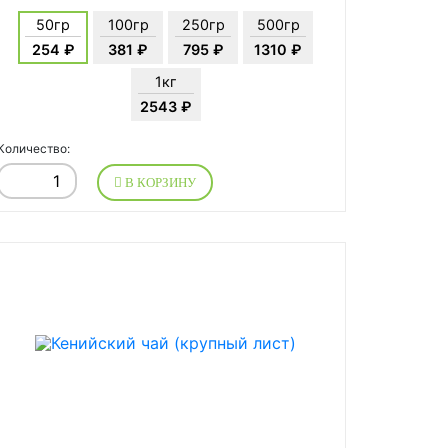
50гр
100гр
250гр
500гр
254 ₽
381 ₽
795 ₽
1310 ₽
1кг
2543 ₽
Количество:
В КОРЗИНУ