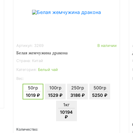
Артикул: 3269
В наличии
Белая жемчужина дракона
Страна: Китай
Категория:
Белый чай
Вес:
50гр
100гр
250гр
500гр
1019 ₽
1529 ₽
3186 ₽
5250 ₽
1кг
10194
₽
Количество: