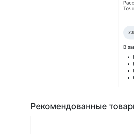
Расс
Точн
УЗ
В за
Рекомендованные това