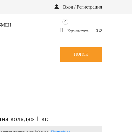
Вход / Регистрация
0
БМЕН
0
₽
Корзина пуста
ПОИСК
а колада» 1 кг.