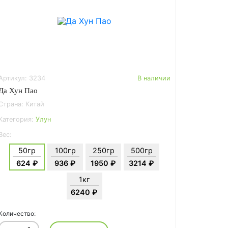
Артикул: 3234
В наличии
Да Хун Пао
Страна: Китай
Категория:
Улун
Вес:
50гр
100гр
250гр
500гр
624 ₽
936 ₽
1950 ₽
3214 ₽
1кг
6240 ₽
Количество: