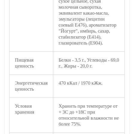
сухое цельное, сухая
молочная сыворотка,
эквивалент какао-масла,
эмульгаторы (лецитин
соевый Е476), ароматизатор
"Йогурт", имбирь, сахар,
стабилизатор (Е414),
глазирователь (Е904).
Пищевая
Белки - 3,5 г., Углеводы - 69,0
ценность
г., Жиры - 20,0 г.
Энергетическая
470 кКал / 1970 кЖж.
ценность
Условия
Хранить при температуре от
хранения
+ 3С до +18С при
относительной влажности не
более 75%.