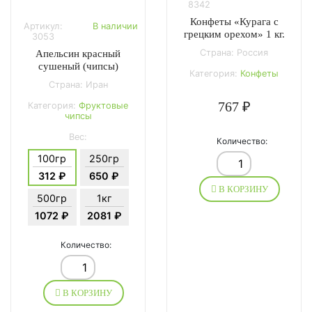
8342
Конфеты «Курага с
Артикул:
В наличии
грецким орехом» 1 кг.
3053
Страна: Россия
Апельсин красный
сушеный (чипсы)
Категория:
Конфеты
Страна: Иран
767 ₽
Категория:
Фруктовые
чипсы
Вес:
Количество:
100гр
250гр
312 ₽
650 ₽
В КОРЗИНУ
500гр
1кг
1072 ₽
2081 ₽
Количество:
В КОРЗИНУ