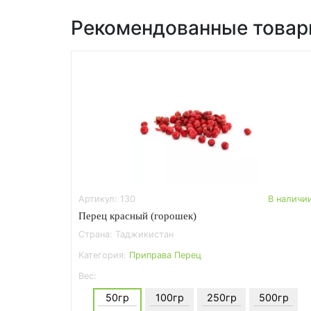
Рекомендованные това
Артикул: 130
В наличи
Перец красный (горошек)
Страна: Таджикистан
Категория:
Приправа Перец
Вес:
50гр
100гр
250гр
500гр