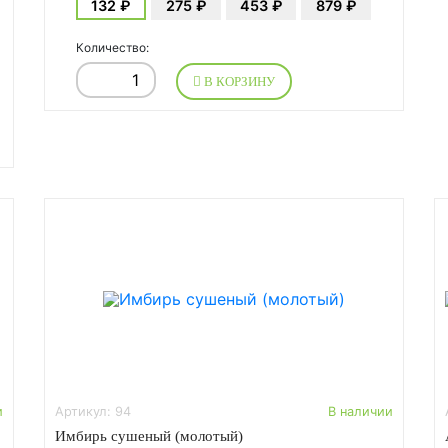
132 ₽
275 ₽
453 ₽
879 ₽
Количество:
В КОРЗИНУ
и
Артикул: 94
В наличии
Имбирь сушеный (молотый)