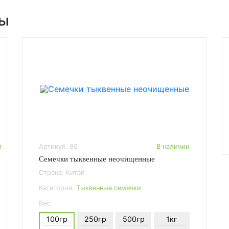
ры
и
Артикул: 86
В наличии
Семечки тыквенные неочищенные
Страна: Китай
Категория:
Тыквенные семечки
Вес:
100гр
250гр
500гр
1кг