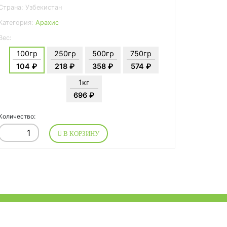
Страна: Узбекистан
Категория:
Арахис
Вес:
100гр
250гр
500гр
750гр
104 ₽
218 ₽
358 ₽
574 ₽
1кг
696 ₽
Количество:
В КОРЗИНУ