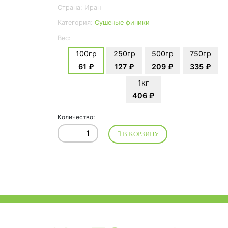
Страна: Иран
Категория:
Сушеные финики
Вес:
100гр
250гр
500гр
750гр
61 ₽
127 ₽
209 ₽
335 ₽
1кг
406 ₽
Количество:
В КОРЗИНУ