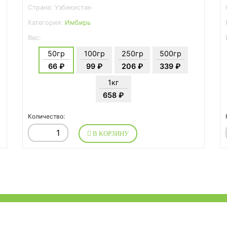
Страна: Узбекистан
Категория:
Имбирь
Вес:
50гр
100гр
250гр
500гр
66 ₽
99 ₽
206 ₽
339 ₽
1кг
658 ₽
Количество:
В КОРЗИНУ