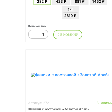
282 ₽
423 ₽
881 ₽
1452 ₽
1кг
2819 ₽
Количество:
В КОРЗИНУ
Артикул: 2721
В наличи
Финики с косточкой «Золотой Араб»