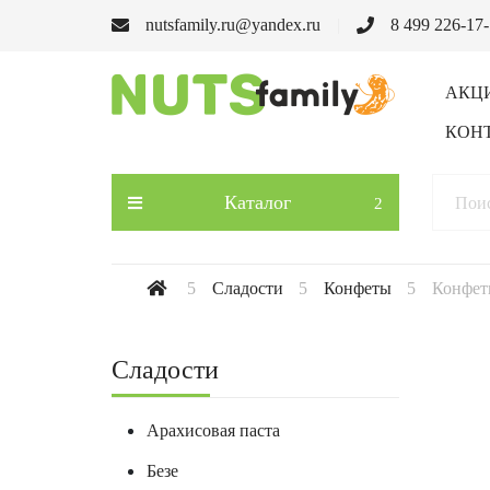
nutsfamily.ru@yandex.ru
8 499 226-17
АКЦ
КОН
Каталог
Сладости
Конфеты
Конфет
Сладости
Арахисовая паста
Безе