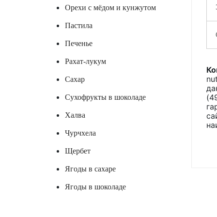
Орехи с мёдом и кунжутом
Пастила
Печенье
Рахат-лукум
Ко
nu
Сахар
да
(4
Сухофрукты в шоколаде
га
Халва
са
на
Чурчхела
Щербет
Ягоды в сахаре
Ягоды в шоколаде