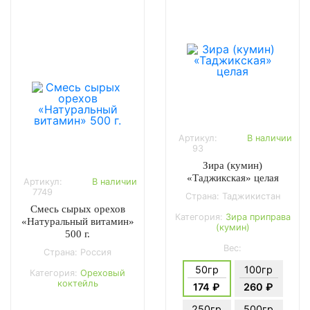
Артикул:
В наличии
93
Зира (кумин)
«Таджикская» целая
Артикул:
В наличии
7749
Страна: Таджикистан
Смесь сырых орехов
Категория:
Зира приправа
«Натуральный витамин»
(кумин)
500 г.
Вес:
Страна: Россия
50гр
100гр
Категория:
Ореховый
коктейль
174 ₽
260 ₽
250гр
500гр