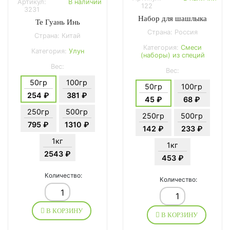
Артикул:
В наличии
122
3231
Набор для шашлыка
Те Гуань Инь
Страна: Россия
Страна: Китай
Категория:
Смеси
Категория:
Улун
(наборы) из специй
Вес:
Вес:
50гр
100гр
50гр
100гр
254 ₽
381 ₽
45 ₽
68 ₽
250гр
500гр
250гр
500гр
795 ₽
1310 ₽
142 ₽
233 ₽
1кг
1кг
2543 ₽
453 ₽
Количество:
Количество:
В КОРЗИНУ
В КОРЗИНУ