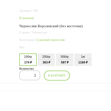
Артикул: 188
В наличии
Чернослив Королевский (без косточки)
Страна: Узбекистан
Категория:
Сушеный чернослив
Вес:
100гр
250гр
500гр
1кг
174 ₽
363 ₽
597 ₽
1160 ₽
Количество:
В КОРЗИНУ