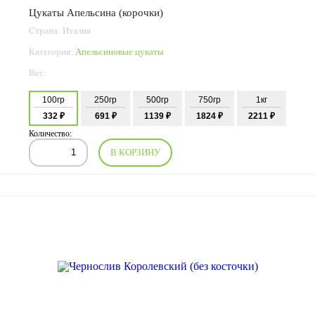
Цукаты Апельсина (корочки)
Страна: Италия
Категория:
Апельсиновые цукаты
Вес:
100гр
250гр
500гр
750гр
1кг
332 ₽
691 ₽
1139 ₽
1824 ₽
2211 ₽
Количество:
В КОРЗИНУ