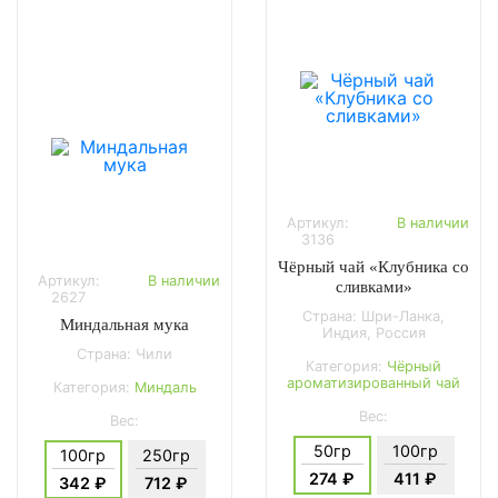
Артикул:
В наличии
3136
Чёрный чай «Клубника со
Артикул:
В наличии
сливками»
2627
Страна: Шри-Ланка,
Миндальная мука
Индия, Россия
Страна: Чили
Категория:
Чёрный
ароматизированный чай
Категория:
Миндаль
Вес:
Вес:
50гр
100гр
100гр
250гр
274 ₽
411 ₽
342 ₽
712 ₽