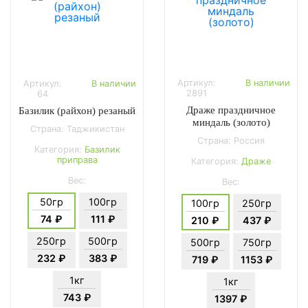
Артикул:
В наличии
Артикул:
В наличии
2891
64
Драже праздничное
Базилик (райхон) резаный
миндаль (золото)
Страна: Таджикистан
Страна: Россия
Категория:
Базилик
приправа
Категория:
Драже
Вес:
Вес:
50гр
100гр
100гр
250гр
74 ₽
111 ₽
210 ₽
437 ₽
250гр
500гр
500гр
750гр
232 ₽
383 ₽
719 ₽
1153 ₽
1кг
1кг
743 ₽
1397 ₽