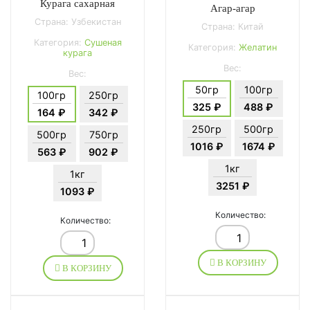
Курага сахарная
Агар-агар
Страна: Узбекистан
Страна: Китай
Категория:
Сушеная
Категория:
Желатин
курага
Вес:
Вес:
50гр
100гр
100гр
250гр
325 ₽
488 ₽
164 ₽
342 ₽
250гр
500гр
500гр
750гр
1016 ₽
1674 ₽
563 ₽
902 ₽
1кг
1кг
3251 ₽
1093 ₽
Количество:
Количество:
В КОРЗИНУ
В КОРЗИНУ