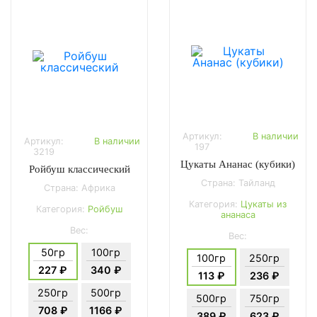
Артикул:
В наличии
Артикул:
В наличии
197
3219
Цукаты Ананас (кубики)
Ройбуш классический
Страна: Тайланд
Страна: Африка
Категория:
Цукаты из
Категория:
Ройбуш
ананаса
Вес:
Вес:
50гр
100гр
100гр
250гр
227 ₽
340 ₽
113 ₽
236 ₽
250гр
500гр
500гр
750гр
708 ₽
1166 ₽
389 ₽
623 ₽