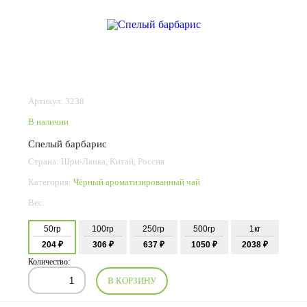
Артикул: 3238
В наличии
Спелый барбарис
Страна: Шри-Ланка, Китай, Россия
Категория:
Чёрный ароматизированный чай
Вес:
50гр
100гр
250гр
500гр
1кг
204 ₽
306 ₽
637 ₽
1050 ₽
2038 ₽
Количество:
В КОРЗИНУ