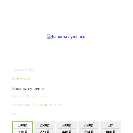
Артикул: 208
В наличии
Бананы сушеные
Страна: Филиппины
Категория:
Сушеные бананы
Вес:
100гр
250гр
500гр
750гр
1кг
130 ₽
271 ₽
446 ₽
714 ₽
866 ₽