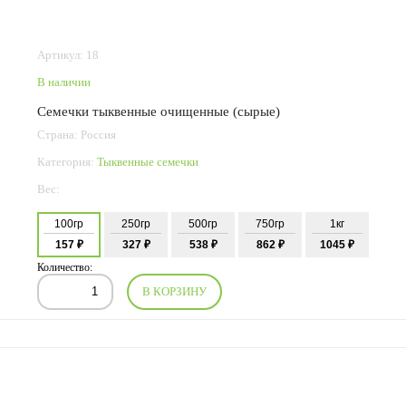
Артикул: 18
В наличии
Семечки тыквенные очищенные (сырые)
Страна: Россия
Категория:
Тыквенные семечки
Вес:
100гр
250гр
500гр
750гр
1кг
157 ₽
327 ₽
538 ₽
862 ₽
1045 ₽
Количество:
В КОРЗИНУ