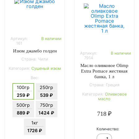
Артикул:
В наличии
161
Изюм джамбо голден
Артикул:
В наличии
7914
Страна: Чили
Масло оливковое Olimp
Категория:
Сушеный изюм
Extra Pomace жестяная
банка, 1 л
Вес:
Страна: Греция
100гр
250гр
Категория:
Оливковое
259 ₽
539 ₽
масло
500гр
750гр
889 ₽
1424 ₽
718 ₽
1кг
Количество:
1726 ₽