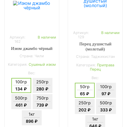
Артикул:
В наличии
129
Артикул:
В наличии
162
Перец душистый
Изюм джамбо чёрный
(молотый)
Страна: Чили
Страна: Таджикистан
Категория:
Сушеный изюм
Категория:
Приправа
Перец
Вес:
Вес:
100гр
250гр
50гр
100гр
134 ₽
280 ₽
65 ₽
97 ₽
500гр
750гр
250гр
500гр
461 ₽
739 ₽
202 ₽
333 ₽
1кг
1кг
896 ₽
646 ₽