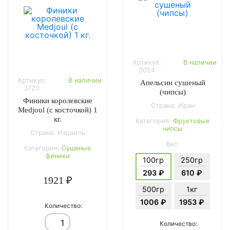
Артикул:
В наличии
3054
Артикул:
В наличии
Апельсин сушеный
3720
(чипсы)
Финики королевские
Страна: Иран
Medjoul (с косточкой) 1
кг.
Категория:
Фруктовые
чипсы
Страна: Израиль
Вес:
Категория:
Сушеные
финики
100гр
250гр
293 ₽
610 ₽
1921 ₽
500гр
1кг
1006 ₽
1953 ₽
Количество:
Количество: